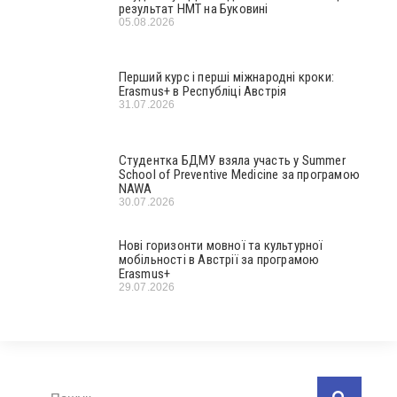
результат НМТ на Буковині
05.08.2026
Перший курс і перші міжнародні кроки:
Erasmus+ в Республіці Австрія
31.07.2026
Студентка БДМУ взяла участь у Summer
School of Preventive Medicine за програмою
NAWA
30.07.2026
Нові горизонти мовної та культурної
мобільності в Австрії за програмою
Erasmus+
29.07.2026