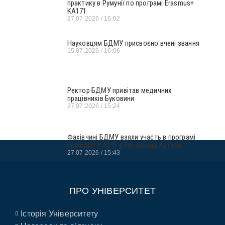
практику в Румунії по програмі Erasmus+
KA171
27.07.2026
16:02
Науковцям БДМУ присвоєно вчені звання
15.07.2026
16:06
Ректор БДМУ привітав медичних
працівників Буковини
27.07.2026
15:24
Фахівчині БДМУ взяли участь в програмі
Erasmus+ KA171 у Республіці Австрія
27.07.2026
15:43
ПРО УНІВЕРСИТЕТ
Історія Університету