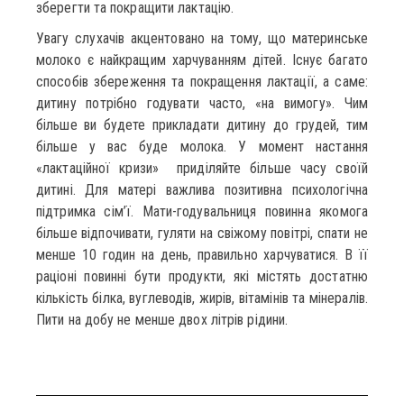
зберегти та покращити лактацію.
Увагу слухачів акцентовано на тому, що материнське
молоко є найкращим харчуванням дітей. Існує багато
способів збереження та покращення лактації, а саме:
дитину потрібно годувати часто, «на вимогу». Чим
більше ви будете прикладати дитину до грудей, тим
більше у вас буде молока. У момент настання
«лактаційної кризи» приділяйте більше часу своїй
дитині. Для матері важлива позитивна психологічна
підтримка сім’ї. Мати-годувальниця повинна якомога
більше відпочивати, гуляти на свіжому повітрі, спати не
менше 10 годин на день, правильно харчуватися. В її
раціоні повинні бути продукти, які містять достатню
кількість білка, вуглеводів, жирів, вітамінів та мінералів.
Пити на добу не менше двох літрів рідини.