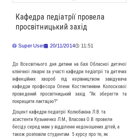
Кафедра педіатрії провела
просвітницький захід
Super User
20/11/2014
11:51
До Всесвітнього дня дитини на базі Обласної дитячої
клінічної лікарні за участі кафедри педіатрії та дитячих
інфекційних хвороб під керівництвом завідувача
кафедри професора Олени Костянтинівни Колоскової
проведений просвітницький захід “Як зберегти та
покращити лактацію?”
Доцент кафедри педіатрії Колюбакіна Л.В. та
асистенти Кузьменко Л.М., Власова О.В. провели
бесіду серед мам у відділенні недоношених дітей, а
також розповіли студентам 5 курсу про те, як