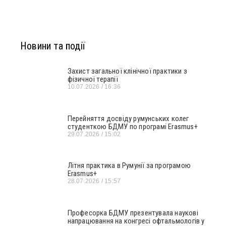
Новини та події
Захист загальної клінічної практики з
фізичної терапії
10.07.2026
16:36
Перейняття досвіду румунських колег
студенткою БДМУ по програмі Erasmus+
29.07.2026
15:02
Літня практика в Румунії за програмою
Erasmus+
28.07.2026
15:57
Професорка БДМУ презентувала наукові
напрацювання на конгресі офтальмологів у