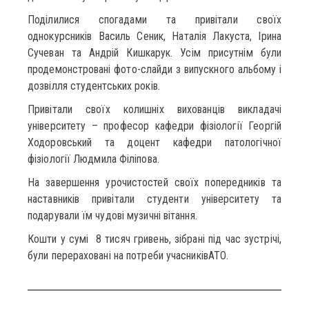
Поділилися спогадами та привітали своїх
однокурсників Василь Сеник, Наталія Лакуста, Ірина
Сучеван та Андрій Кишкарук. Усім присутнім були
продемонстровані фото-слайди з випускного альбому і
дозвілля студентських років.
Привітали своїх колишніх вихованців викладачі
університету – професор кафедри фізіології Георгій
Ходоровський та доцент кафедри патологічної
фізіології Людмила Філіпова.
На завершення урочистостей своїх попередників та
наставників привітали студенти університету та
подарували їм чудові музичні вітання.
Кошти у сумі 8 тисяч гривень, зібрані під час зустрічі,
були перераховані на потреби учасниківАТО.