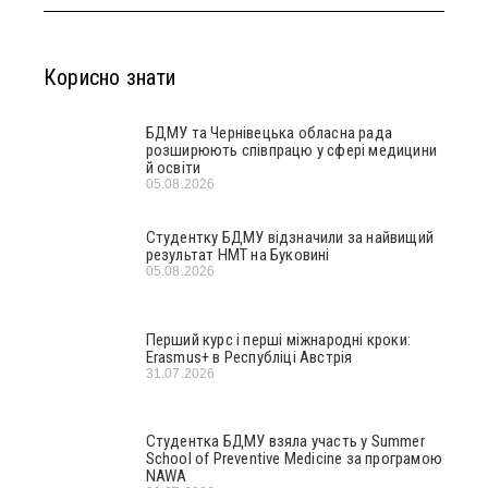
Корисно знати
БДМУ та Чернівецька обласна рада
розширюють співпрацю у сфері медицини
й освіти
05.08.2026
Студентку БДМУ відзначили за найвищий
результат НМТ на Буковині
05.08.2026
Перший курс і перші міжнародні кроки:
Erasmus+ в Республіці Австрія
31.07.2026
Студентка БДМУ взяла участь у Summer
School of Preventive Medicine за програмою
NAWA