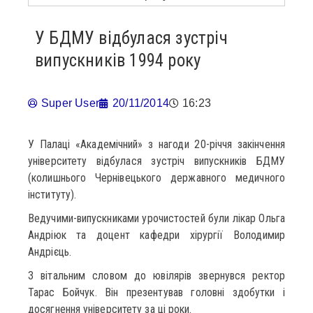
У БДМУ відбулася зустріч
випускників 1994 року
Super User
20/11/2014
16:23
У Палаці «Академічний» з нагоди 20-річчя закінчення
університету відбулася зустріч випускників БДМУ
(колишнього Чернівецького державного медичного
інституту).
Ведучими-випускниками урочистостей були лікар Ольга
Андріюк та доцент кафедри хірургії Володимир
Андрієць.
З вітальним словом до ювілярів звернувся ректор
Тарас Бойчук. Він презентував головні здобутки і
досягнення університету за ці роки.