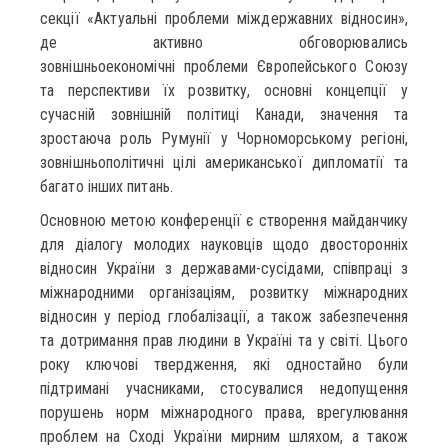
секції «Актуальні проблеми міждержавних відносин»,
де активно обговорювались
зовнішньоекономічні проблеми Європейського Союзу
та перспективи їх розвитку, основні концепції у
сучасній зовнішній політиці Канади, значення та
зростаюча роль Румунії у Чорноморському регіоні,
зовнішньополітичні цілі американської дипломатії та
багато інших питань.
Основною метою конференції є створення майданчику
для діалогу молодих науковців щодо двосторонніх
відносин України з державами-сусідами, співпраці з
міжнародними організаціям, розвитку міжнародних
відносин у період глобалізації, а також забезпечення
та дотримання прав людини в Україні та у світі. Цього
року ключові твердження, які одностайно були
підтримані учасниками, стосувалися недопущення
порушень норм міжнародного права, врегулювання
проблем на Сході України мирним шляхом, а також