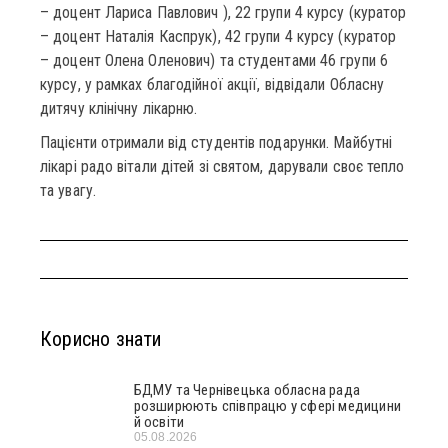
– доцент Лариса Павлович ), 22 групи 4 курсу (куратор
– доцент Наталія Каспрук), 42 групи 4 курсу (куратор
– доцент Олена Оленович) та студентами 46 групи 6
курсу, у рамках благодійної акції, відвідали Обласну
дитячу клінічну лікарню.
Пацієнти отримали від студентів подарунки. Майбутні
лікарі радо вітали дітей зі святом, дарували своє тепло
та увагу.
Корисно знати
БДМУ та Чернівецька обласна рада
розширюють співпрацю у сфері медицини
й освіти
05.08.2026