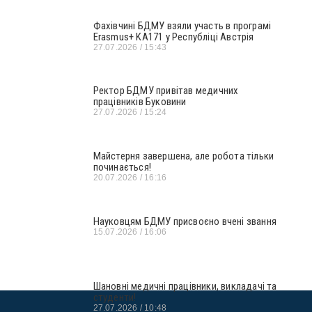
Фахівчині БДМУ взяли участь в програмі
Erasmus+ KA171 у Республіці Австрія
27.07.2026
15:43
Ректор БДМУ привітав медичних
працівників Буковини
27.07.2026
15:24
Майстерня завершена, але робота тільки
починається!
20.07.2026
16:16
Науковцям БДМУ присвоєно вчені звання
15.07.2026
16:06
Шановні медичні працівники, викладачі та
студенти!
27.07.2026
10:48