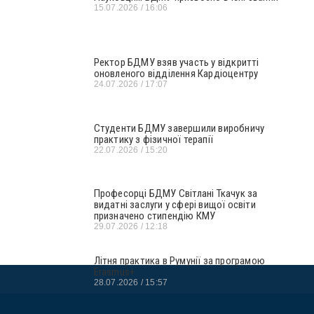
15.07.2026
16:06
Ректор БДМУ взяв участь у відкритті
оновленого відділення Кардіоцентру
24.07.2026
17:07
Студенти БДМУ завершили виробничу
практику з фізичної терапії
22.07.2026
15:20
Професорці БДМУ Світлані Ткачук за
видатні заслуги у сфері вищої освіти
призначено стипендію КМУ
29.07.2026
12:18
Літня практика в Румунії за програмою
Erasmus+
28.07.2026
15:57