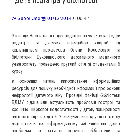
День педіатра у бібліотеці
Super User
01/12/2014
06:47
З нагоди Всесвітнього дня педіатра за участю кафедри
педіатрії та дитячих інфекційних хвороб під
керівництвом професора Олени Колоскової та
бібліотеки Буковинського державного медичного
університету проведено круглий стіл зі студентами 6
курсу
з основних питань використання інформаційних
ресурсів для пошуку необхідної інформації про основи
нефрології дитячого віку. Провідні фахівці бібліотеки
БДМУ відзначили актуальність проблеми гострої та
хронічної ниркової недостатності у дітей, поширеності
патології нирок у дітей. Увага учасників круглого столу
акцентована на інформаційному забезпеченні даної
проблеми за рахунок ресурсів бібліотеки та