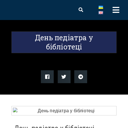
День педіатра у
бібліотеці