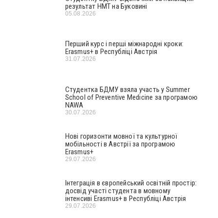
результат НМТ на Буковині
05.08.2026
Перший курс і перші міжнародні кроки:
Erasmus+ в Республіці Австрія
31.07.2026
Студентка БДМУ взяла участь у Summer
School of Preventive Medicine за програмою
NAWA
30.07.2026
Нові горизонти мовної та культурної
мобільності в Австрії за програмою
Erasmus+
29.07.2026
Інтеграція в європейський освітній простір:
досвід участі студента в мовному
інтенсиві Erasmus+ в Республіці Австрія
29.07.2026