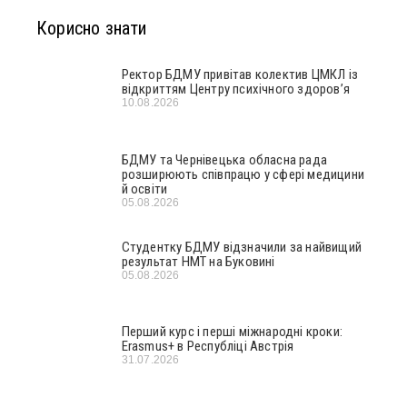
Корисно знати
Ректор БДМУ привітав колектив ЦМКЛ із
відкриттям Центру психічного здоров’я
10.08.2026
БДМУ та Чернівецька обласна рада
розширюють співпрацю у сфері медицини
й освіти
05.08.2026
Студентку БДМУ відзначили за найвищий
результат НМТ на Буковині
05.08.2026
Перший курс і перші міжнародні кроки:
Erasmus+ в Республіці Австрія
31.07.2026