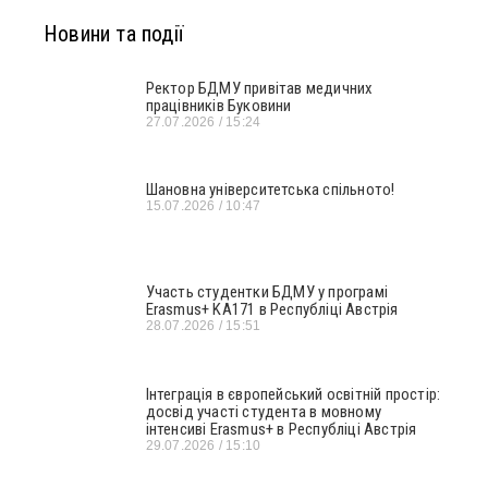
Новини та події
Ректор БДМУ привітав медичних
працівників Буковини
27.07.2026
15:24
Шановна університетська спільното!
15.07.2026
10:47
Участь студентки БДМУ у програмі
Erasmus+ KA171 в Республіці Австрія
28.07.2026
15:51
Інтеграція в європейський освітній простір:
досвід участі студента в мовному
інтенсиві Erasmus+ в Республіці Австрія
29.07.2026
15:10