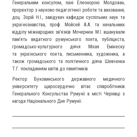
Генеральним консулом, пані Елеонорою Молдован,
проректор з науково-педагогічної роботи та виховання,
доц. Зорій Н.І., завідувач кафедри суспільних наук та
українознавства, проф. Мойсей А.А. та начальникк
відділу міжнародних зв’язків Мочернюк М.І. вшанували
пам’ять видатного румунського поета, публіциста,
громадсько-культурного діячя Міхая Емінеску
та українського поета, письменника, художника, а
також громадського та політичного діяча Шевченка
Т.Г. покладанням квітів до памятників.
Ректор Буковинського державного медичного
університету щиросердечно вітає співробітників
Генерального Консульства Румунії в місті Чернівці з
нагоди Національного Дня Румунії.