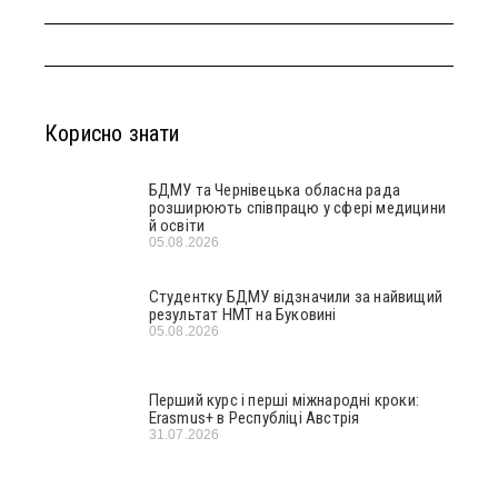
Корисно знати
БДМУ та Чернівецька обласна рада
розширюють співпрацю у сфері медицини
й освіти
05.08.2026
Студентку БДМУ відзначили за найвищий
результат НМТ на Буковині
05.08.2026
Перший курс і перші міжнародні кроки:
Erasmus+ в Республіці Австрія
31.07.2026