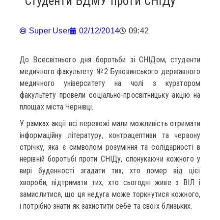
Студенти БДМУ проти СНІДу
Super User
02/12/2014
09:42
До Всесвітнього дня боротьби зі СНІДом, студенти
медичного факультету №2 Буковинського державного
медичного університету на чолі з куратором
факультету провели соціально-просвітницьку акцію на
площах міста Чернівці.
У рамках акції всі перехожі мали можливість отримати
інформаційну літературу, контрацептиви та червону
стрічку, яка є символом розуміння та солідарності в
нерівній боротьбі проти СНІДу, спонукаючи кожного у
вирі буденності згадати тих, хто помер від цієї
хвороби, підтримати тих, хто сьогодні живе з ВІЛ і
замислитися, що ця недуга може торкнутися кожного,
і потрібно знати як захистити себе та своїх близьких.