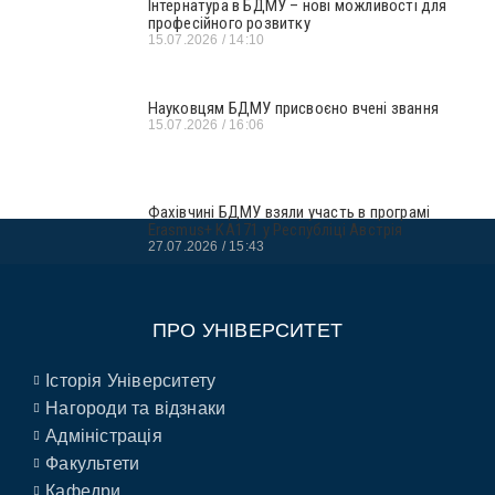
Інтернатура в БДМУ – нові можливості для
професійного розвитку
15.07.2026
14:10
Науковцям БДМУ присвоєно вчені звання
15.07.2026
16:06
Фахівчині БДМУ взяли участь в програмі
Erasmus+ KA171 у Республіці Австрія
27.07.2026
15:43
ПРО УНІВЕРСИТЕТ
Історія Університету
Нагороди та відзнаки
Адміністрація
Факультети
Кафедри