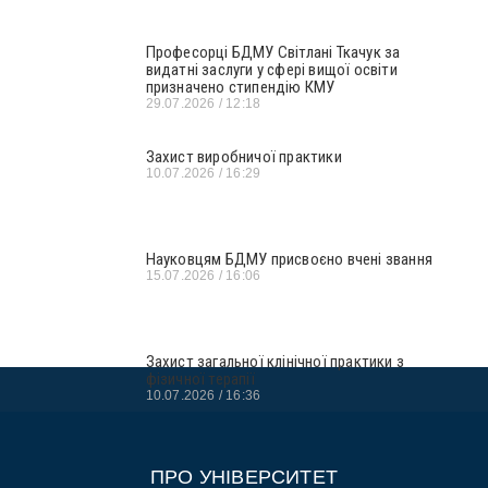
Професорці БДМУ Світлані Ткачук за
видатні заслуги у сфері вищої освіти
призначено стипендію КМУ
29.07.2026
12:18
Захист виробничої практики
10.07.2026
16:29
Науковцям БДМУ присвоєно вчені звання
15.07.2026
16:06
Захист загальної клінічної практики з
фізичної терапії
10.07.2026
16:36
ПРО УНІВЕРСИТЕТ