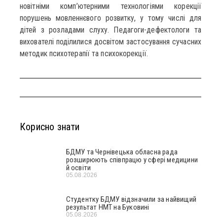
новітніми комп’ютерними технологіями корекції
порушень мовленнєвого розвитку, у тому числі для
дітей з розладами слуху. Педагоги-дефектологи та
вихователі поділилися досвітом застосування сучасних
методик психотерапії та психокорекції.
Корисно знати
БДМУ та Чернівецька обласна рада
розширюють співпрацю у сфері медицини
й освіти
05.08.2026
Студентку БДМУ відзначили за найвищий
результат НМТ на Буковині
05.08.2026