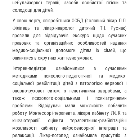
небулайзерної терапії, засоби особистої гігієни та
солодощі для дітей.
У свою чергу, співробітники ОСБД (головний лікар Л.П.
Філіпець та лікар-невролог дитячий Т.І. Руснак)
провели для відвідувачів екскурс щодо сучасних
правових та організаційних особливостей надання
медико-соціальної допомоги дітям із сімей, що
опинилися в скрутних життєвих умовах.
Інтерни-педіатри ознайомилися з сучасними
методиками психолого-педагогічної та медико-
соціальної реабілітації дітей з патологією нервової і
опорно-рухової ситем, з генетичними хворобами, а
також психолого-соціальними і психіатричними
проблеми. Відвідувачі мали можливість побачити
роботу Монтессорі-терапевта, лікаря кабінету ЛФК та
кінезіотерапії, оцінити терапевтично-реабілітаційні
можливості кабінету нейросенсорної інтеграції та
релаксації. Лікар-логопед ознайомила присутніх з