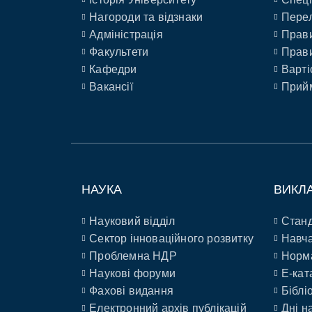
Нагороди та відзнаки
Перел
Адміністрація
Прави
Факультети
Прави
Кафедри
Варті
Вакансії
Прийм
НАУКА
ВИКЛ
Науковий відділ
Станд
Сектор інноваційного розвитку
Навча
Проблемна НДР
Норм
Наукові форуми
E-кат
Фахові видання
Біблі
Електронний архів публікацій
Дні н