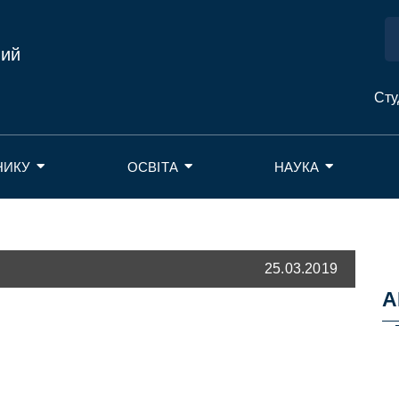
ний
Сту
НИКУ
ОСВІТА
НАУКА
25.03.2019
А