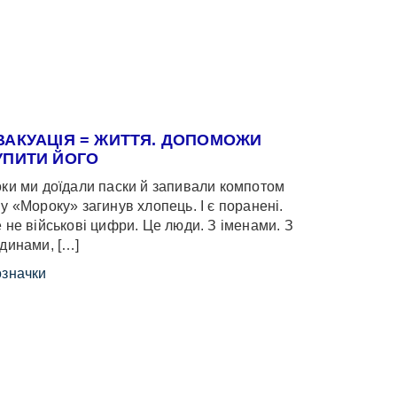
ВАКУАЦІЯ = ЖИТТЯ. ДОПОМОЖИ
УПИТИ ЙОГО
ки ми доїдали паски й запивали компотом
у «Мороку» загинув хлопець. І є поранені.
 не військові цифри. Це люди. З іменами. З
динами, […]
значки