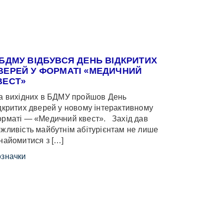
 БДМУ ВІДБУВСЯ ДЕНЬ ВІДКРИТИХ
ВЕРЕЙ У ФОРМАТІ «МЕДИЧНИЙ
ВЕСТ»
 вихідних в БДМУ пройшов День
дкритих дверей у новому інтерактивному
рматі — «Медичний квест». Захід дав
жливість майбутнім абітурієнтам не лише
найомитися з […]
значки