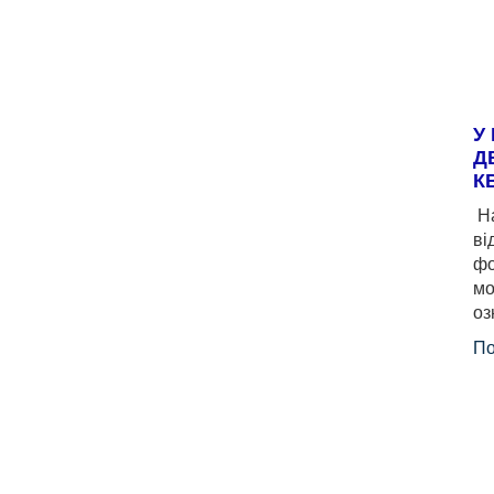
У
Д
К
На
ві
фо
мо
оз
По