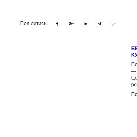
Поділитись:
Е
К
По
— 
Це
ро
По