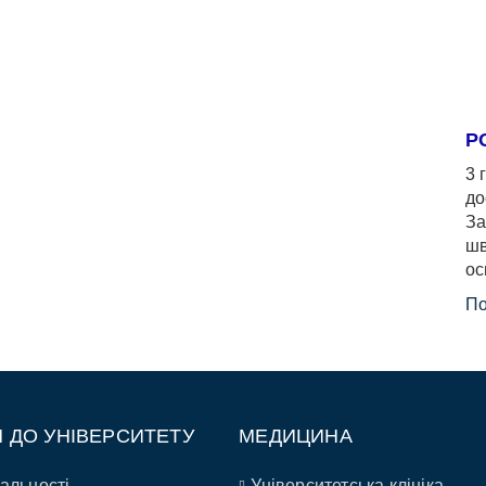
Р
3 
до
За
шв
ос
По
П ДО УНІВЕРСИТЕТУ
МЕДИЦИНА
альності
Університетська клініка