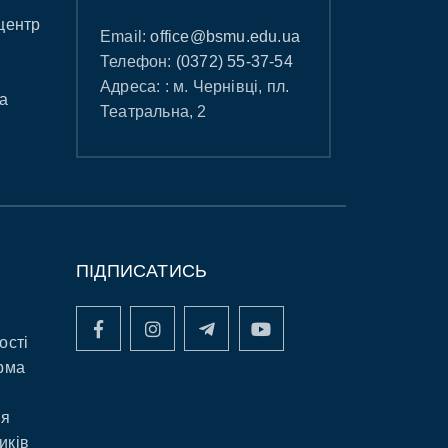
центр
Email:
office@bsmu.edu.ua
Телефон:
(0372) 55-37-54
Адреса: : м. Чернівці, пл.
а
Театральна, 2
ПІДПИСАТИСЬ
ості
рма
ня
иків