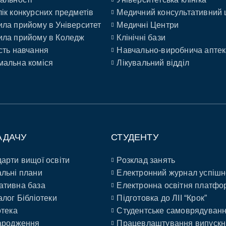
ік конкурсних предметів
Медичний консультативний 
ла прийому в Університет
Медичні Центри
ла прийому в Коледж
Клінічні бази
сть навчання
Навчально-виробнича аптек
альна коміся
Лікувальний відділ
АДАЧУ
СТУДЕНТУ
арти вищої освіти
Розклад занять
льні плани
Електронний журнал успішн
ативна база
Електронна освітня платфо
алог Бібліотеки
Підготовка до ЛІІ “Крок”
отека
Студентське самоврядуван
ародження
Працевлаштування випускн