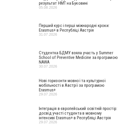
результат НМТ на Буковині
05.08.2026
Перший курс і перші міжнародні кроки:
Erasmus+ в Республіці Австрія
31.07.2026
Студентка БДМУ взяла участь у Summer
School of Preventive Medicine за програмою
NAWA
30.07.2026
Нові горизонти мовної та культурної
мобільності в Австрії за програмою
Erasmus+
29.07.2026
Інтеграція в європейський освітній простір:
досвід участі студента в мовному
інтенсиві Erasmus+ в Республіці Австрія
29.07.2026