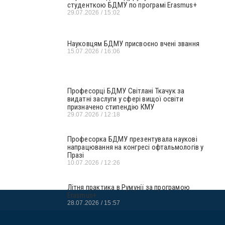
студенткою БДМУ по програмі Erasmus+
29.07.2026
15:02
Науковцям БДМУ присвоєно вчені звання
15.07.2026
16:06
Професорці БДМУ Світлані Ткачук за
видатні заслуги у сфері вищої освіти
призначено стипендію КМУ
29.07.2026
12:18
Професорка БДМУ презентувала наукові
напрацювання на конгресі офтальмологів у
Празі
10.07.2026
12:26
Літня практика в Румунії за програмою
Erasmus+
28.07.2026
15:57