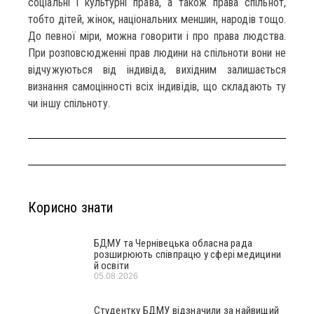
соціальні і культурні права, а також права спільнот,
тобто дітей, жінок, національних меншин, народів тощо.
До певної міри, можна говорити і про права людства.
При розповсюдженні прав людини на спільноти вони не
відчужуються від індивіда, вихідним залишається
визнання самоцінності всіх індивідів, що складають ту
чи іншу спільноту.
Корисно знати
БДМУ та Чернівецька обласна рада
розширюють співпрацю у сфері медицини
й освіти
05.08.2026
Студентку БДМУ відзначили за найвищий