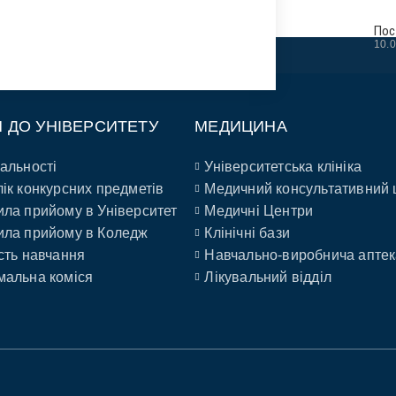
Пос
10.
П ДО УНІВЕРСИТЕТУ
МЕДИЦИНА
альності
Університетська клініка
ік конкурсних предметів
Медичний консультативний 
ла прийому в Університет
Медичні Центри
ла прийому в Коледж
Клінічні бази
сть навчання
Навчально-виробнича аптек
альна коміся
Лікувальний відділ