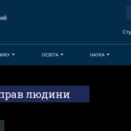
ний
Сту
НИКУ
ОСВІТА
НАУКА
 прав людини