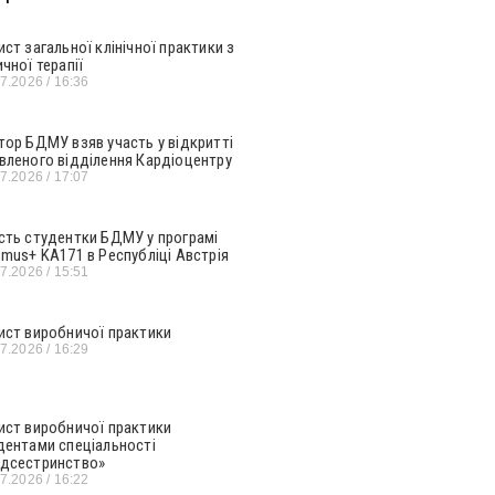
ист загальної клінічної практики з
ичної терапії
07.2026
16:36
тор БДМУ взяв участь у відкритті
вленого відділення Кардіоцентру
07.2026
17:07
сть студентки БДМУ у програмі
smus+ KA171 в Республіці Австрія
07.2026
15:51
ист виробничої практики
07.2026
16:29
ист виробничої практики
дентами спеціальності
дсестринство»
07.2026
16:22