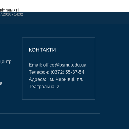
віт пам’яті
07.2026
14:32
КОНТАКТИ
центр
Email:
office@bsmu.edu.ua
Телефон:
(0372) 55-37-54
Адреса: : м. Чернівці, пл.
а
Театральна, 2