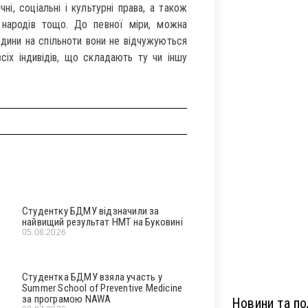
ні, соціальні і культурні права, а також
, народів тощо. До певної міри, можна
дини на спільноти вони не відчужуються
всіх індивідів, що складають ту чи іншу
Студентку БДМУ відзначили за
найвищий результат НМТ на Буковині
05.08.2026
Студентка БДМУ взяла участь у
Summer School of Preventive Medicine
за програмою NAWA
Новини та под