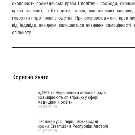
охоплюють громадянські права і політичні свободи, економіч
права спільнот, тобто дітей, жінок, національних меншин
говорити і про права людства. При розповсюдженні прав лю
від індивіда, вихідним залишається визнання самоцінності 
спільноту.
Корисно знати
БДМУ та Чернівецька обласна рада
розширюють співпрацю у сфері
медицини й освіти
05.08.2026
Перший курс і перші міжнародні
кроки: Erasmus+ в Республіці Австрія
31.07.2026