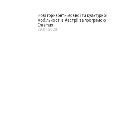
Нові горизонти мовної та культурної
мобільності в Австрії за програмою
Erasmus+
29.07.2026