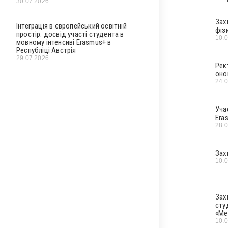
30.07.2026
Зах
Інтеграція в європейський освітній
фіз
простір: досвід участі студента в
10.
мовному інтенсиві Erasmus+ в
Республіці Австрія
29.07.2026
Рек
оно
24.
Уча
Era
28.
Зах
10.
Зах
сту
«Ме
10.