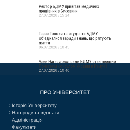
Ректор БДМУ привітав медичних
працівників Буковини
27.07.2026
15:24
Тарас Тополя та студенти БДМУ
об’єдналися заради знань, що рятують
життя
06.07.2026
10:45
Член Наглядової ради БДМУ став першим
Почесним консулом України в Румунії
27.07.2026
10:40
ПРО УНІВЕРСИТЕТ
Історія Університету
Нагороди та відзнаки
Адміністрація
Факультети