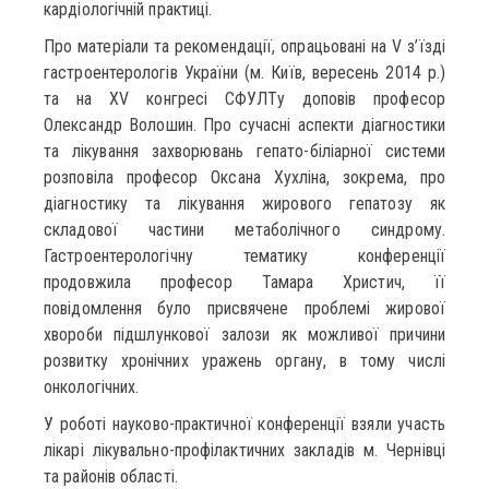
кардіологічній практиці.
Про матеріали та рекомендації, опрацьовані на V з’їзді
гастроентерологів України (м. Київ, вересень 2014 р.)
та на ХV конгресі СФУЛТу доповів професор
Олександр Волошин. Про сучасні аспекти діагностики
та лікування захворювань гепато-біліарної системи
розповіла професор Оксана Хухліна, зокрема, про
діагностику та лікування жирового гепатозу як
складової частини метаболічного синдрому.
Гастроентерологічну тематику конференції
продовжила професор Тамара Христич, її
повідомлення було присвячене проблемі жирової
хвороби підшлункової залози як можливої причини
розвитку хронічних уражень органу, в тому числі
онкологічних.
У роботі науково-практичної конференції взяли участь
лікарі лікувально-профілактичних закладів м. Чернівці
та районів області.