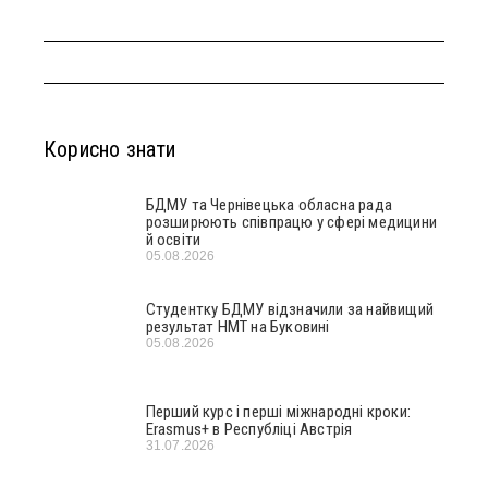
Корисно знати
БДМУ та Чернівецька обласна рада
розширюють співпрацю у сфері медицини
й освіти
05.08.2026
Студентку БДМУ відзначили за найвищий
результат НМТ на Буковині
05.08.2026
Перший курс і перші міжнародні кроки:
Erasmus+ в Республіці Австрія
31.07.2026