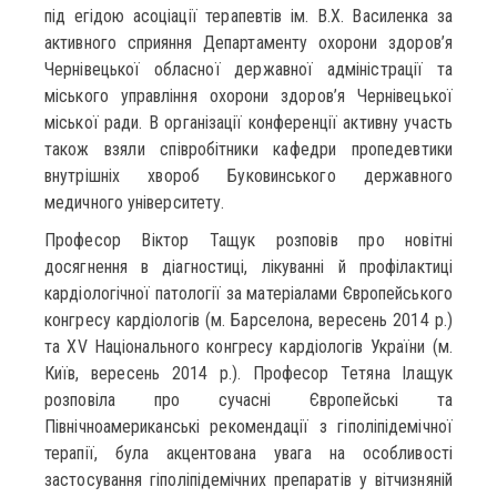
під егідою асоціації терапевтів ім. В.Х. Василенка за
активного сприяння Департаменту охорони здоров’я
Чернівецької обласної державної адміністрації та
міського управління охорони здоров’я Чернівецької
міської ради. В організації конференції активну участь
також взяли співробітники кафедри пропедевтики
внутрішніх хвороб Буковинського державного
медичного університету.
Професор Віктор Тащук розповів про новітні
досягнення в діагностиці, лікуванні й профілактиці
кардіологічної патології за матеріалами Європейського
конгресу кардіологів (м. Барселона, вересень 2014 р.)
та XV Національного конгресу кардіологів України (м.
Київ, вересень 2014 р.). Професор Тетяна Ілащук
розповіла про сучасні Європейські та
Північноамериканські рекомендації з гіполіпідемічної
терапії, була акцентована увага на особливості
застосування гіполіпідемічних препаратів у вітчизняній