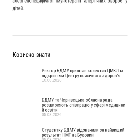
алергенспецифічної імунотерапії алергічних хвороб у
дітей.
Корисно знати
Ректор БДМУ привітав колектив ЦМКЛ із
відкриттям Центру психічного здоров’я
10.08.2026
БДМУ та Чернівецька обласна рада
розширюють співпрацю у сфері медицини
й освіти
05.08.2026
Студентку БДМУ відзначили за найвищий
результат НМТ на Буковині
05.08.2026