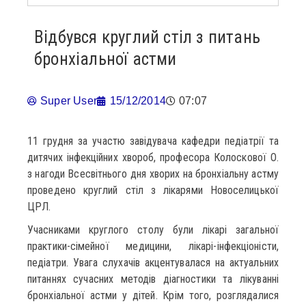
Відбувся круглий стіл з питань
бронхіальної астми
Super User
15/12/2014
07:07
11 грудня за участю завідувача кафедри педіатрії та
дитячих інфекційних хвороб, професора Колоскової О.
з нагоди Всесвітнього дня хворих на бронхіальну астму
проведено круглий стіл з лікарями Новоселицької
ЦРЛ.
Учасниками круглого столу були лікарі загальної
практики-сімейної медицини, лікарі-інфекціоністи,
педіатри. Увага слухачів акцентувалася на актуальних
питаннях сучасних методів діагностики та лікуванні
бронхіальної астми у дітей. Крім того, розглядалися