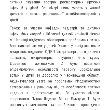
питання лікування гострих респіраторних вірусних
інфекцій у дітей. Всі лікарі взяли участь у жвавій
дискусії з питань раціональної антибіотикотерапії у
дітей.
Також за участю кафедри педіатрії та дитячих
інфекційних хвороб в Обласній дитячій клінічній лікарні
м. Чернівці відбулося обговорення проблемних питань
бронхіальної астми у дітей. Участь у засіданні взяли
лікарі всіх відділень ОДКЛ, лікарі-алергологи дитячих
поліклінік, лікарі-інтерни, студенти 6-го курсу.
Доцентом Тарнавською С. були висвітлені
епідеміологічні особливості перебігу бронхіальної
астми у дітей та дорослих у Чернівецькій області.
Акцентувалася увага на проблемах гіподіагностики
захворювання в ранньому віці та особливості тактики
ведення в підлітковому віці. За участю лікарів-
алергологів Питлик-Ященко М. та Дмитрук Т. були
розглянуті механізми та особливості проведення