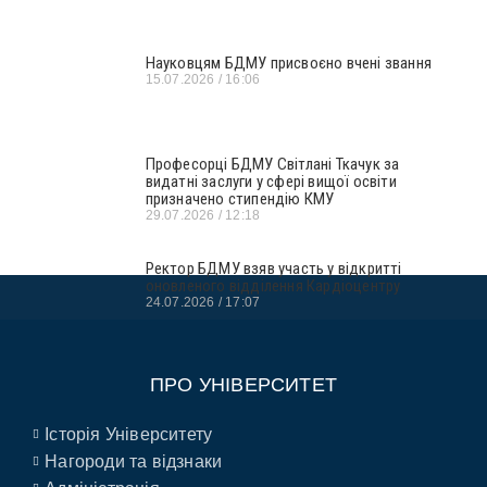
Науковцям БДМУ присвоєно вчені звання
15.07.2026
16:06
Професорці БДМУ Світлані Ткачук за
видатні заслуги у сфері вищої освіти
призначено стипендію КМУ
29.07.2026
12:18
Ректор БДМУ взяв участь у відкритті
оновленого відділення Кардіоцентру
24.07.2026
17:07
ПРО УНІВЕРСИТЕТ
Історія Університету
Нагороди та відзнаки