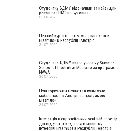
Студентку БДМУ відзначили за найвищий
результат НМТ на Буковині
05.08.2026
Перший курс і перші міжнародні кроки:
Erasmus+ в Республіці Австрія
31.07.2026
Студентка БДМУ взяла участь у Summer
School of Preventive Medicine за програмою
NAWA
30.07.2026
Нові горизонти мовної та культурної
мобільності в Австрії за програмою
Erasmus+
29.07.2026
Інтеграція в європейський освітній простір:
досвід участі студента в мовному
інтенсиві Erasmus+ в Республіці Австрія