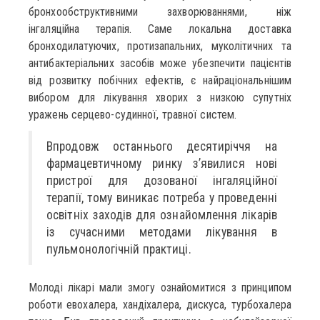
бронхообструктивними захворюваннями, ніж
інгаляційна терапія. Саме локальна доставка
бронходилатуючих, протизапальних, муколітичних та
антибактеріальних засобів може убезпечити пацієнтів
від розвитку побічних ефектів, є найраціональнішим
вибором для лікування хворих з низкою супутніх
уражень серцево-судинної, травної систем.
Впродовж останнього десятиріччя на
фармацевтичному ринку з’явилися нові
пристрої для дозованої інгаляційної
терапії, тому виникає потреба у проведенні
освітніх заходів для ознайомлення лікарів
із сучасними методами лікування в
пульмонологічній практиці.
Молоді лікарі мали змогу ознайомитися з принципом
роботи евохалера, хандіхалера, дискуса, турбохалера