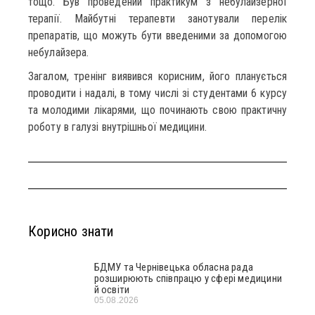
тощо. Був проведений практикум з небулайзерної
терапії. Майбутні терапевти занотували перелік
препаратів, що можуть бути введеними за допомогою
небулайзера.
Загалом, тренінг виявився корисним, його планується
проводити і надалі, в тому числі зі студентами 6 курсу
та молодими лікарями, що починають свою практичну
роботу в галузі внутрішньої медицини.
Корисно знати
БДМУ та Чернівецька обласна рада
розширюють співпрацю у сфері медицини
й освіти
05.08.2026