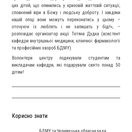
цих дітей, що опинились у кризовій життєвій ситуації,
сповнений віри в Божу і людську доброту. І завдяки
нашій опіці вони можуть переконатись у цьому –
оточуючі їх люблять і не залишать у біді!», –
розповідає організатор акції Тетяна Дудка (асистент
кафедри внутрішньої медицини, клінічної фармакології
та професійних хвороб БДМУ).
Волонтери центру подякували студентам та
викладачам кафедри, які подарували свято понад 50
дітям!
Корисно знати
БДМУ та Чернівецька обласна рада