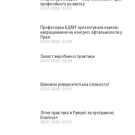
професійного розвитку
15.07.2026
14:10
Професорка БДМУ презентувала наукові
напрацювання на конгресі офтальмологів у
Празі
10.07.2026
12:26
Захист виробничої практики
10.07.2026
16:29
Шановна університетська спільното!
15.07.2026
10:47
Літня практика в Румунії за програмою
Erasmus+
28.07.2026
15:57