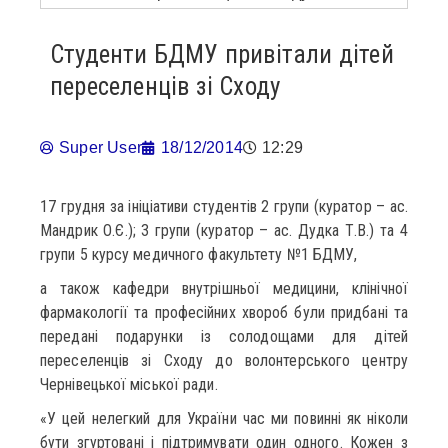
Студенти БДМУ привітали дітей
переселенців зі Сходу
Super User
18/12/2014
12:29
17 грудня за ініціативи студентів 2 групи (куратор – ас.
Мандрик О.Є.); 3 групи (куратор – ас. Дудка Т.В.) та 4
групи 5 курсу медичного факультету №1 БДМУ,
а також кафедри внутрішньої медицини, клінічної
фармакології та професійних хвороб були придбані та
передані подарунки із солодощами для дітей
переселенців зі Сходу до волонтерського центру
Чернівецької міської ради.
«У цей нелегкий для України час ми повинні як ніколи
бути згуртовані і підтримувати один одного. Кожен з