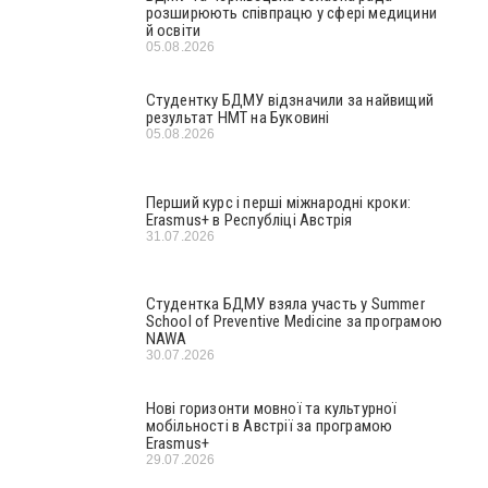
розширюють співпрацю у сфері медицини
й освіти
05.08.2026
Студентку БДМУ відзначили за найвищий
результат НМТ на Буковині
05.08.2026
Перший курс і перші міжнародні кроки:
Erasmus+ в Республіці Австрія
31.07.2026
Студентка БДМУ взяла участь у Summer
School of Preventive Medicine за програмою
NAWA
30.07.2026
Нові горизонти мовної та культурної
мобільності в Австрії за програмою
Erasmus+
29.07.2026