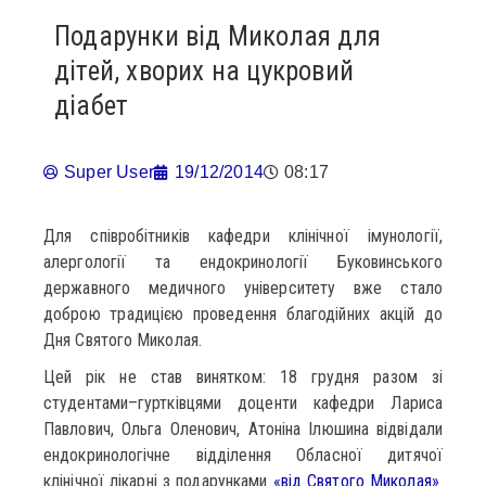
Подарунки від Миколая для
дітей, хворих на цукровий
діабет
Super User
19/12/2014
08:17
Для співробітників кафедри клінічної імунології,
алергології та ендокринології Буковинського
державного медичного університету вже стало
доброю традицією проведення благодійних акцій до
Дня Святого Миколая.
Цей рік не став винятком: 18 грудня разом зі
студентами–гуртківцями доценти кафедри Лариса
Павлович, Ольга Оленович, Атоніна Ілюшина відвідали
ендокринологічне відділення Обласної дитячої
клінічної лікарні з подарунками
«від Святого Миколая»
.