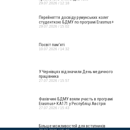
29.07.2026
12:18
Перейняття досвіду румунських колег
студенткою БДМУ по програмі Erasmus+
29.07.2026
15:02
Посвіт пам’яті
10.07.2026
14:32
У Чернівцях відзначили День медичного
працівника
27.07.2026
15:57
Фахівчині БДМУ взяли участь в програмі
Erasmus+ KA171 у Республіці Австрія
27.07.2026
15:43
Більше можливостей для вступників