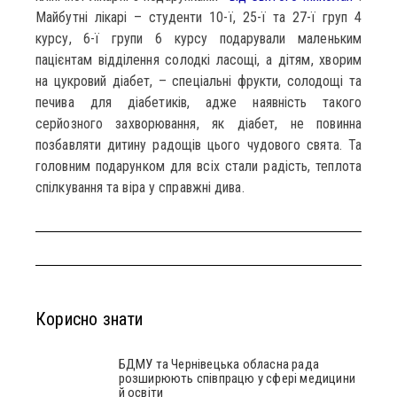
Майбутні лікарі – студенти 10-ї, 25-ї та 27-ї груп 4
курсу, 6-ї групи 6 курсу подарували маленьким
пацієнтам відділення солодкі ласощі, а дітям, хворим
на цукровий діабет, – спеціальні фрукти, солодощі та
печива для діабетиків, адже наявність такого
серйозного захворювання, як діабет, не повинна
позбавляти дитину радощів цього чудового свята. Та
головним подарунком для всіх стали радість, теплота
спілкування та віра у справжні дива.
Корисно знати
БДМУ та Чернівецька обласна рада
розширюють співпрацю у сфері медицини
й освіти