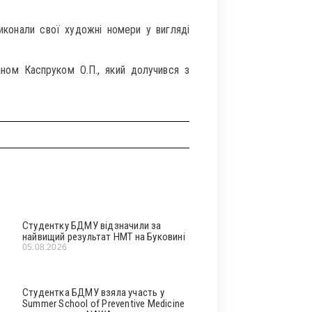
виконали свої художні номери у вигляді
ном Каспруком О.П., який долучився з
Студентку БДМУ відзначили за
найвищий результат НМТ на Буковині
05.08.2026
Студентка БДМУ взяла участь у
Summer School of Preventive Medicine