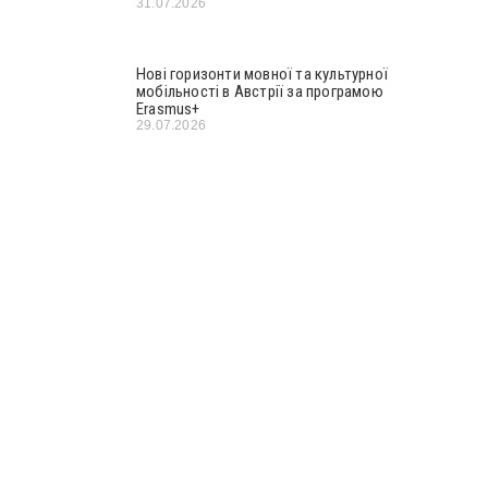
31.07.2026
Нові горизонти мовної та культурної
мобільності в Австрії за програмою
Erasmus+
29.07.2026