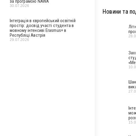
за програмою NAWA
30.07.2026
Новини та под
Інтеграція в європейський освітній
простір: досвід участі студента в
Літ
мовному інтенсиві Erasmus+ в
про
Республіці Австрія
28.
29.07.2026
Зах
сту
«Ме
10.
Шан
вик
27.
Інт
мож
роз
15.