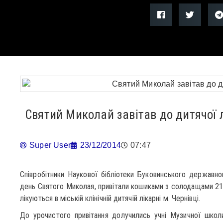
Святий Миколай завітав до дитячої 
Super User
23/12/2014
07:47
Співробітники Наукової бібліотеки Буковинського державно
день Святого Миколая, привітали кошиками з солодащами 210 д
лікуються в міській клінічній дитячій лікарні м. Чернівці.
До урочистого привітання долучились учні Музичної школ