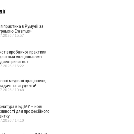
ії
ня практика в Румунії за
грамою Erasmus+
07.2026
15:57
ист виробничої практики
дентами спеціальності
дсестринство»
07.2026
16:22
овні медичні працівники,
ладачі та студенти!
07.2026
10:48
ернатура в БДМУ – нові
ливості для професійного
витку
07.2026
14:10