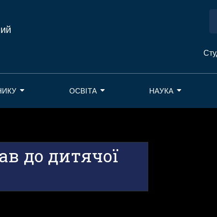
ний
Сту
НИКУ
ОСВІТА
НАУКА
ав до дитячої