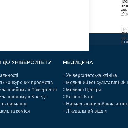
Чле
пер
Рум
27.
Про
нау
офт
10.
П ДО УНІВЕРСИТЕТУ
МЕДИЦИНА
альності
Університетська клініка
ік конкурсних предметів
Медичний консультативний 
ла прийому в Університет
Медичні Центри
ла прийому в Коледж
Клінічні бази
сть навчання
Навчально-виробнича аптек
альна коміся
Лікувальний відділ