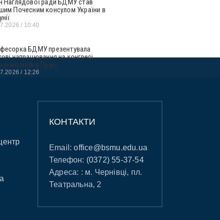
н Наглядової ради БДМУ став
шим Почесним консулом України в
унії
07.2026
10:40
фесорка БДМУ презентувала
кові напрацювання на конгресі
альмологів у Празі
07.2026
12:26
КОНТАКТИ
центр
Email:
office@bsmu.edu.ua
Телефон:
(0372) 55-37-54
Адреса: : м. Чернівці, пл.
а
Театральна, 2