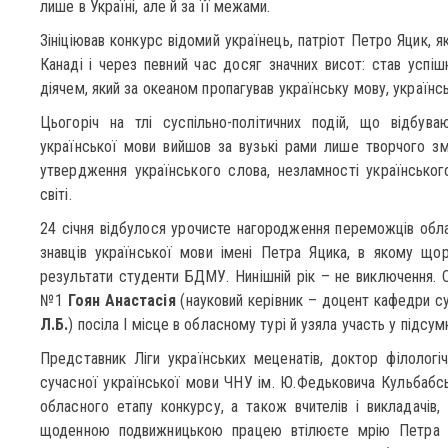
лише в Україні, але й за її межами.
Зініціював конкурс відомий українець, патріот Петро Яцик, 
Канаді і через певний час досяг значних висот: став усп
діячем, який за океаном пропагував українську мову, українсь
Цьогоріч на тлі суспільно-політичних подій, що відбува
української мови вийшов за вузькі рами лише творчого зма
утвердження українського слова, незламності українськог
світі.
24 січня відбулося урочисте нагородження переможців обл
знавців української мови імені Петра Яцика, в якому що
результати студенти БДМУ. Нинішній рік – не виключення. 
№1
Гоян Анастасія
(науковий керівник – доцент кафедри су
Л.Б.
) посіла І місце в обласному турі й узяла участь у підсу
Представник Ліги українських меценатів, доктор філологі
сучасної української мови ЧНУ ім. Ю.Федьковича Кульбабсь
обласного етапу конкурсу, а також вчителів і викладачів,
щоденною подвижницькою працею втілюєте мрію Петра Я