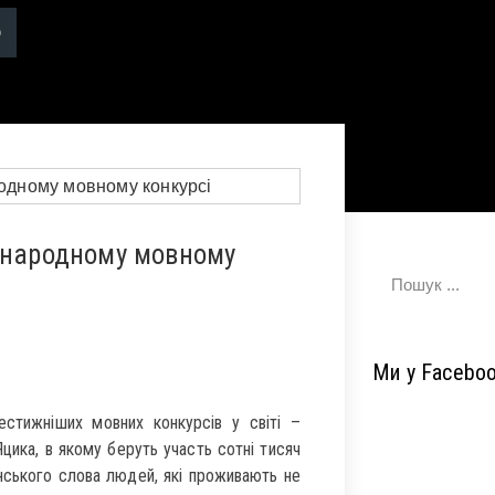
іжнародному мовному
Ми у Facebo
естижніших мовних конкурсів у світі –
цика, в якому беруть участь сотні тисяч
їнського слова людей, які проживають не