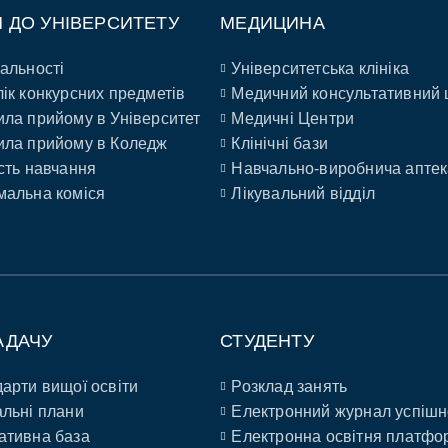
П ДО УНІВЕРСИТЕТУ
МЕДИЦИНА
альності
Університетська клініка
ік конкурсних предметів
Медичний консультативний 
ла прийому в Університет
Медичні Центри
ла прийому в Коледж
Клінічні бази
сть навчання
Навчально-виробнича аптек
альна коміся
Лікувальний відділ
АДАЧУ
СТУДЕНТУ
арти вищої освіти
Розклад занять
льні плани
Електронний журнал успішн
ативна база
Електронна освітня платфо