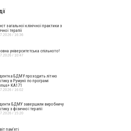
ії
ист загальної клінічної практики з
ичної терапії
07.2026
16:36
овна університетська спільното!
07.2026
10:47
дентка БДМУ проходить літню
ктику в Румунії по програмі
smus+ KA171
07.2026
16:02
денти БДМУ завершили виробничу
ктику з фізичної терапії
07.2026
15:20
віт пам’яті