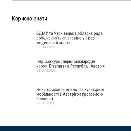
Корисно знати
БДМУ та Чернівецька обласна рада
розширюють співпрацю у сфері
медицини й освіти
05.08.2026
Перший курс і перші міжнародні
кроки: Erasmus+ в Республіці Австрія
31.07.2026
Нові горизонти мовної та культурної
мобільності в Австрії за програмою
Erasmus+
29.07.2026