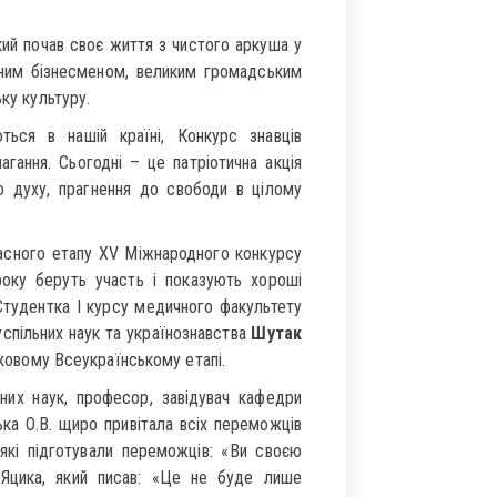
який почав своє життя з чистого аркуша у
ішним бізнесменом, великим громадським
ку культуру.
ються в нашій країні, Конкурс знавців
гання. Сьогодні – це патріотична акція
о духу, прагнення до свободи в цілому
асного етапу XV Міжнародного конкурсу
року беруть участь і показують хороші
Студентка І курсу медичного факультету
спільних наук та українознавства
Шутак
мковому Всеукраїнському етапі.
чних наук, професор, завідувач кафедри
ка О.В. щиро привітала всіх переможців
 які підготували переможців: «Ви своєю
цика, який писав: «Це не буде лише