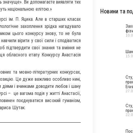
сь значуще». Ви допомагаєте виявляти тих
нуть національною елітою.»
Новини та под
рсі ім. П. Яцика. Але в старших класах
лологічне захоплення зрідка нагадувало
Зах
фіз
ником цього конкурсу знову, то не була
10.
авчили вірити у свої сили і сподіватися
об підтвердити свої знання та вміння не
Шан
иця обласного етапу Конкурсу Анастасія
15.
вних та мовно-літературних конкурсах,
Сту
позицію. Це дуже важливо особливо нині,
пра
 діями і вчинками доводити любов і шану
Era
27.
урсі – це вагома подія у житті Анастасії,
овинен поєднуватися високий гуманізм,
Сту
Лариса Шутак.
пра
22.
Пос