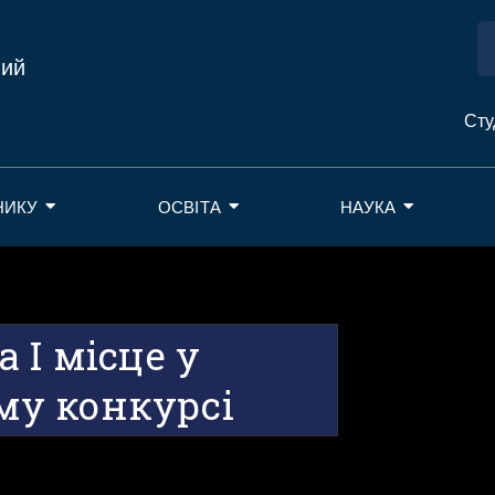
ний
Сту
НИКУ
ОСВІТА
НАУКА
 І місце у
у конкурсі