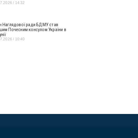
07.2026
14:32
н Наглядової ради БДМУ став
шим Почесним консулом України в
унії
07.2026
10:40