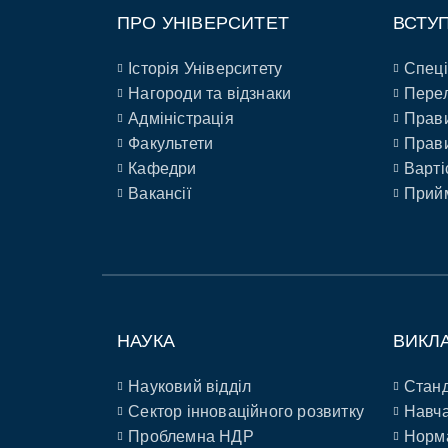
ПРО УНІВЕРСИТЕТ
ВСТУ
Історія Університету
Спеці
Нагороди та відзнаки
Перел
Адміністрація
Прави
Факультети
Прави
Кафедри
Варті
Вакансії
Прийм
НАУКА
ВИКЛ
Науковий відділ
Станд
Сектор інноваційного розвитку
Навча
Проблемна НДР
Норм