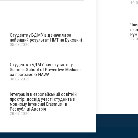
10.
Чле
пер
Рум
Студентку БДМУ відзначили за
27.
найвищий результат НМТ на Буковині
05.08.2026
Студентка БДМУ взяла участь у
Summer School of Preventive Medicine
за програмою NAWA
30.07.2026
Інтеграція в європейський освітній
простір: досвід участі студента в
мовному інтенсиві Erasmus+ в
Республіці Австрія
29.07.2026