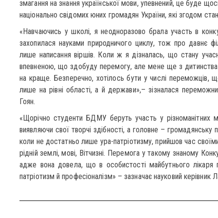
змагання на знання української мови, упевнений, це буде що
національно свідомих юних громадян України, які згодом ста
«Навчаючись у школі, я неодноразово брала участь в конку
захопилася науками природничого циклу, тож про давнє фі
лише написання віршів. Коли ж я дізналась, що стану учас
впевненою, що здобуду перемогу, але мене ще з дитинства н
на краще. Безперечно, хотілось бути у числі переможців, щ
лише на рівні області, а й держави»,– зізналася переможн
Гоян.
«Щорічно студенти БДМУ беруть участь у різноманітних мо
виявляючи свої творчі здібності, а головне – громадянську 
коли не достатньо лише ура-патріотизму, прийшов час своїми
рідній землі, мові, Вітчизні. Перемога у такому знаному Конк
адже вона довела, що в особистості майбутнього лікаря п
патріотизм й професіоналізм» – зазначає науковий керівник 