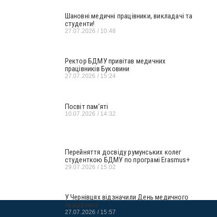
Шановні медичні працівники, викладачі та
студенти!
27.07.2026
10:48
Ректор БДМУ привітав медичних
працівників Буковини
27.07.2026
15:24
Посвіт пам’яті
10.07.2026
14:32
Перейняття досвіду румунських колег
студенткою БДМУ по програмі Erasmus+
29.07.2026
15:02
У Чернівцях відзначили День медичного
працівника
27.07.2026
15:57