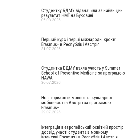
Студентку БДМУ відзначили за найвищий
результат НМТ на Буковині
05.08.2026
Перший курс і перші міжнародні кроки:
Erasmus+ в Республіці Австрія
31.07.2026
Студентка БДМУ взяла участь у Summer
School of Preventive Medicine за програмою
NAWA
30.07.2026
Нові горизонти мовної та культурної
мобільності в Австрії за програмою
Erasmus+
29.07.2026
Інтеграція в європейський освітній простір:
досвід участі студента в мовному
інтенсиві Erasmus+ в Республіці Австрія