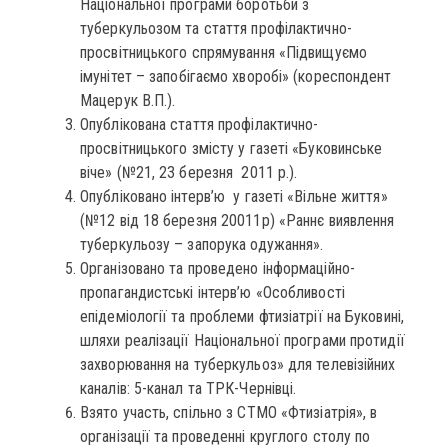
Національної програми боротьби з
туберкульозом та стаття профілактично-
просвітницького спрямування «Підвищуємо
імунітет – запобігаємо хворобі» (кореспондент
Мацерук В.П.).
Опублікована стаття профілактично-
просвітницького змісту у газеті «Буковинське
віче» (№21, 23 березня 2011 р.).
Опубліковано інтерв’ю у газеті «Вільне життя»
(№12 від 18 березня 20011р) «Раннє виявлення
туберкульозу – запорука одужання».
Організовано та проведено інформаційно-
пропагандистські інтерв’ю «Особливості
епідеміології та проблеми фтизіатрії на Буковині,
шляхи реалізації Національної програми протидії
захворювання на туберкульоз» для телевізійних
каналів: 5-канал та ТРК-Чернівці.
Взято участь, спільно з СТМО «Фтизіатрія», в
організації та проведенні круглого столу по