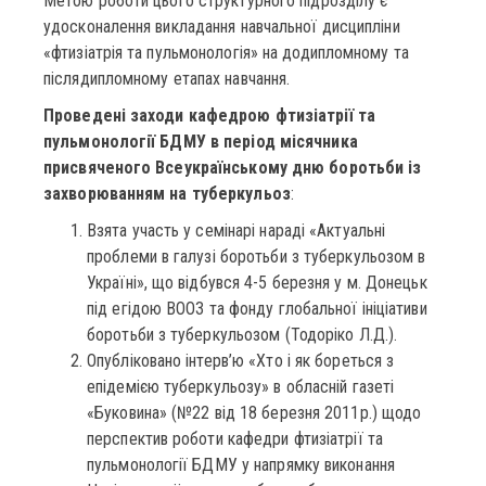
Метою роботи цього структурного підрозділу є
удосконалення викладання навчальної дисципліни
«фтизіатрія та пульмонологія» на додипломному та
післядипломному етапах навчання.
Проведені заходи
кафедрою фтизіатрії та
пульмонології БДМУ в період місячника
присвяченого Всеукраїнському дню боротьби із
захворюванням на туберкульоз
:
Взята участь у семінарі нараді «Актуальні
проблеми в галузі боротьби з туберкульозом в
Україні», що відбувся 4-5 березня у м. Донецьк
під егідою ВООЗ та фонду глобальної ініціативи
боротьби з туберкульозом (Тодоріко Л.Д.).
Опубліковано інтерв’ю «Хто і як бореться з
епідемією туберкульозу» в обласній газеті
«Буковина» (№22 від 18 березня 2011р.) щодо
перспектив роботи кафедри фтизіатрії та
пульмонології БДМУ у напрямку виконання