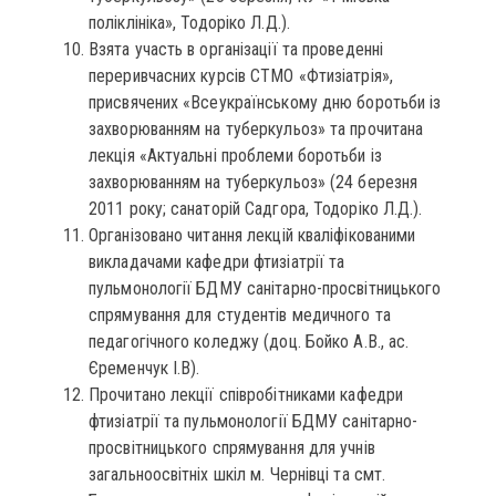
поліклініка», Тодоріко Л.Д.).
Взята участь в організації та проведенні
переривчасних курсів СТМО «Фтизіатрія»,
присвячених «Всеукраїнському дню боротьби із
захворюванням на туберкульоз» та прочитана
лекція «Актуальні проблеми боротьби із
захворюванням на туберкульоз» (24 березня
2011 року; санаторій Садгора, Тодоріко Л.Д.).
Організовано читання лекцій кваліфікованими
викладачами кафедри фтизіатрії та
пульмонології БДМУ санітарно-просвітницького
спрямування для студентів медичного та
педагогічного коледжу (доц. Бойко А.В., ас.
Єременчук І.В).
Прочитано лекції співробітниками кафедри
фтизіатрії та пульмонології БДМУ санітарно-
просвітницького спрямування для учнів
загальноосвітніх шкіл м. Чернівці та смт.