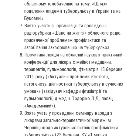
обласному телебаченню на тему: «Шляхи
подалання епідемії туберкульозу в Україні та на
Буковині».
Взято участь в організації та проведенні
радіорубрики «Шанс на життя» обласного радіо,
присвяченої проблемам профілактики та
запобігання захворюванню на туберкульоз.
Прочитана лекція на обласній науково-практичній
конференції для лікарів сімейної медицини,
терапевтів, пульмонологів, фтизіатрів 15 березня
2011 року («Актуальні проблеми етіології,
патогенезу, діагностики туберкульозу в сучасних
умовах» (завідувач кафедри фтизіатрії та
пульмонології, д.мед.н. Тодоріко Л.Д.; палац
«Академічний»).
Взята учать у проведенні семінару-наради з
лікарями загально-терапевтичної мережі м.
Чернівці щодо актуальних питань профілактики
туберкульозу» (23 березня, КУ «1 міська