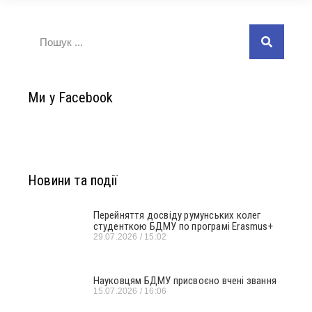
Ми у Facebook
Новини та події
Перейняття досвіду румунських колег
студенткою БДМУ по програмі Erasmus+
29.07.2026
15:02
Науковцям БДМУ присвоєно вчені звання
15.07.2026
16:06