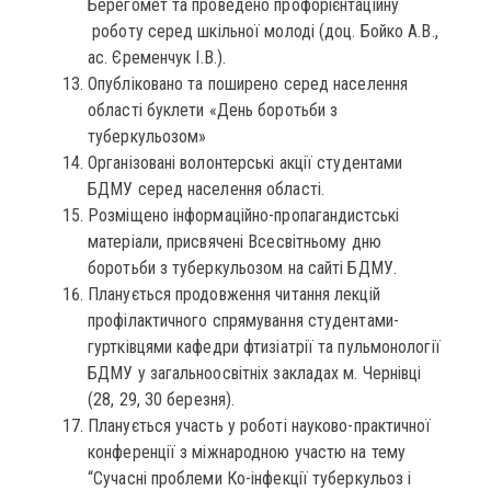
Берегомет та проведено профорієнтаційну
роботу серед шкільної молоді (доц. Бойко А.В.,
ас. Єременчук І.В.).
Опубліковано та поширено серед населення
області буклети «День боротьби з
туберкульозом»
Організовані волонтерські акції студентами
БДМУ серед населення області.
Розміщено інформаційно-пропагандистські
матеріали, присвячені Всесвітньому дню
боротьби з туберкульозом на сайті БДМУ.
Планується продовження читання лекцій
профілактичного спрямування студентами-
гуртківцями кафедри фтизіатрії та пульмонології
БДМУ у загальноосвітніх закладах м. Чернівці
(28, 29, 30 березня).
Планується участь у роботі науково-практичної
конференції з міжнародною участю на тему
“Сучасні проблеми Ко-інфекції туберкульоз і