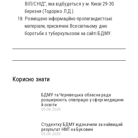
ВІЛ/СНІД”, яка відбудеться у м. Києві 29-30
березня (Тодоріко Л.Д.).
Розміщено інформаційно-пропагандистські
матеріали, присвячені Всесвітньому дню
боротьби з туберкульозом на сайті БДМУ.
Корисно знати
БДМУ та Чернівецька обласна рада
розширюють співпрацю у сфері медицини
й освіти
05.08.2026
Студентку БДМУ відзначили за найвищий
результат НМТ на Буковині
05.08.2026