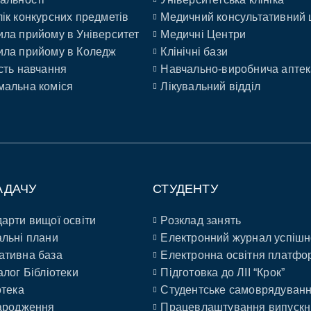
ік конкурсних предметів
Медичний консультативний 
ла прийому в Університет
Медичні Центри
ла прийому в Коледж
Клінічні бази
сть навчання
Навчально-виробнича аптек
альна коміся
Лікувальний відділ
АДАЧУ
СТУДЕНТУ
арти вищої освіти
Розклад занять
льні плани
Електронний журнал успішн
ативна база
Електронна освітня платфо
алог Бібліотеки
Підготовка до ЛІІ “Крок”
отека
Студентське самоврядуван
ародження
Працевлаштування випускн