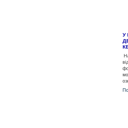
У
Д
К
На
ві
фо
мо
оз
По