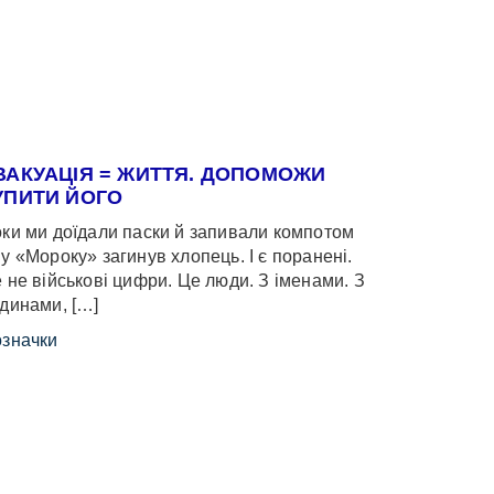
ВАКУАЦІЯ = ЖИТТЯ. ДОПОМОЖИ
УПИТИ ЙОГО
ки ми доїдали паски й запивали компотом
у «Мороку» загинув хлопець. І є поранені.
 не військові цифри. Це люди. З іменами. З
динами, […]
значки