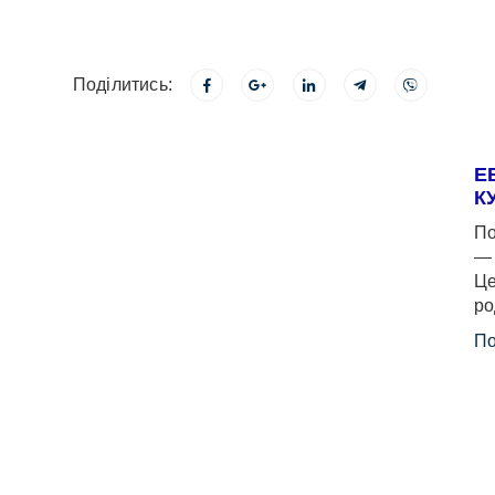
Поділитись:
Е
К
По
— 
Це
ро
По