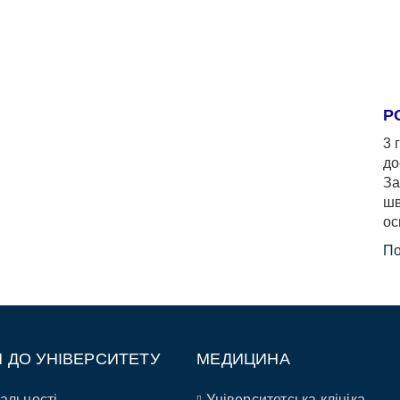
Р
3 
до
За
шв
ос
По
П ДО УНІВЕРСИТЕТУ
МЕДИЦИНА
альності
Університетська клініка