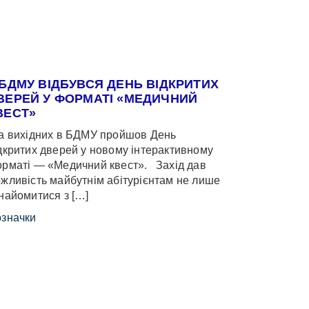
 БДМУ ВІДБУВСЯ ДЕНЬ ВІДКРИТИХ
ВЕРЕЙ У ФОРМАТІ «МЕДИЧНИЙ
ВЕСТ»
 вихідних в БДМУ пройшов День
дкритих дверей у новому інтерактивному
рматі — «Медичний квест». Захід дав
жливість майбутнім абітурієнтам не лише
найомитися з […]
значки