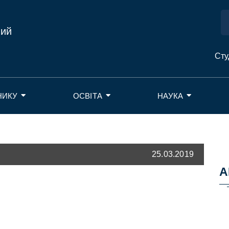
ний
Сту
НИКУ
ОСВІТА
НАУКА
25.03.2019
А