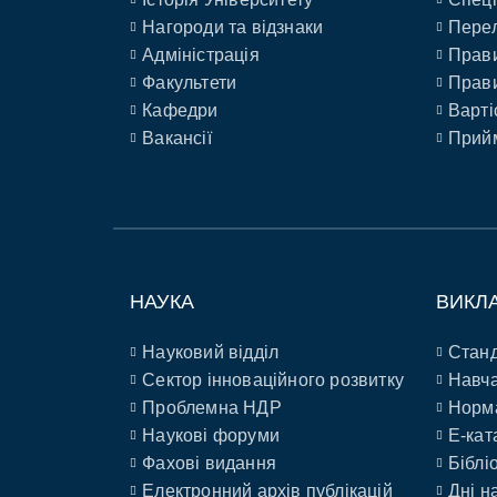
Нагороди та відзнаки
Перел
Адміністрація
Прави
Факультети
Прави
Кафедри
Варті
Вакансії
Прийм
НАУКА
ВИКЛ
Науковий відділ
Станд
Сектор інноваційного розвитку
Навча
Проблемна НДР
Норм
Наукові форуми
E-кат
Фахові видання
Біблі
Електронний архів публікацій
Дні н