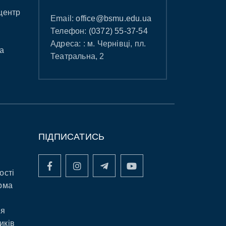
центр
Email:
office@bsmu.edu.ua
Телефон:
(0372) 55-37-54
Адреса: : м. Чернівці, пл.
а
Театральна, 2
ПІДПИСАТИСЬ
ості
рма
ня
иків