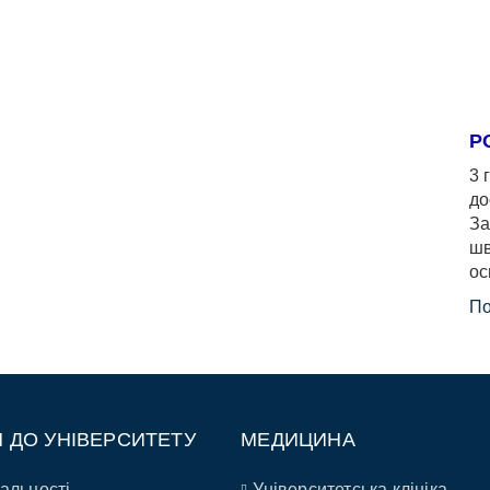
Р
3 
до
За
шв
ос
По
П ДО УНІВЕРСИТЕТУ
МЕДИЦИНА
альності
Університетська клініка