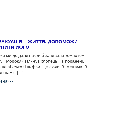
ВАКУАЦІЯ = ЖИТТЯ. ДОПОМОЖИ
УПИТИ ЙОГО
ки ми доїдали паски й запивали компотом
у «Мороку» загинув хлопець. І є поранені.
 не військові цифри. Це люди. З іменами. З
динами, […]
значки