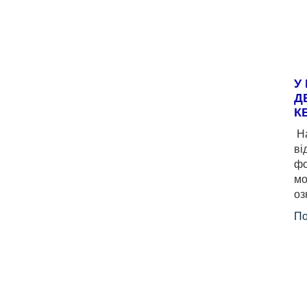
У
Д
К
На
ві
фо
мо
оз
По