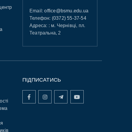
центр
Email:
office@bsmu.edu.ua
Телефон:
(0372) 55-37-54
Адреса: : м. Чернівці, пл.
а
Театральна, 2
ПІДПИСАТИСЬ
ості
рма
ня
иків