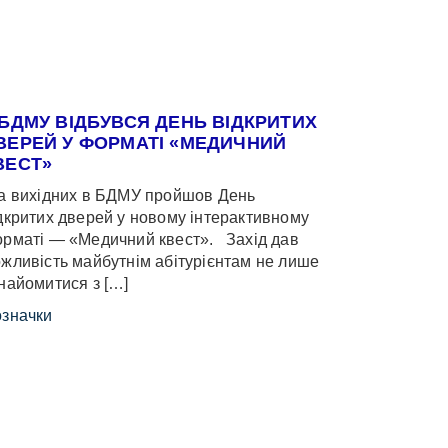
 БДМУ ВІДБУВСЯ ДЕНЬ ВІДКРИТИХ
ВЕРЕЙ У ФОРМАТІ «МЕДИЧНИЙ
ВЕСТ»
 вихідних в БДМУ пройшов День
дкритих дверей у новому інтерактивному
рматі — «Медичний квест». Захід дав
жливість майбутнім абітурієнтам не лише
найомитися з […]
значки