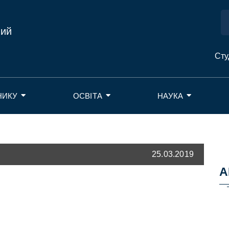
ний
Сту
НИКУ
ОСВІТА
НАУКА
25.03.2019
А