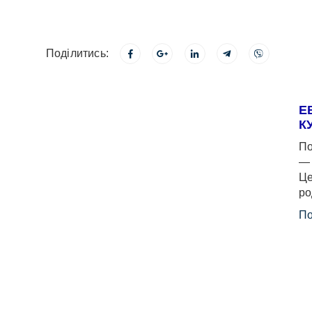
Поділитись:
Е
К
По
— 
Це
ро
По