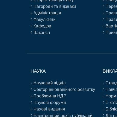
Нагороди та відзнаки
Перел
Адміністрація
Прави
Факультети
Прави
Кафедри
Варті
Вакансії
Прийм
НАУКА
ВИКЛ
Науковий відділ
Станд
Сектор інноваційного розвитку
Навча
Проблемна НДР
Норм
Наукові форуми
E-кат
Фахові видання
Біблі
Електронний архів публікацій
Дні н