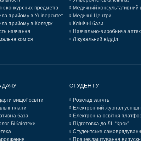
ік конкурсних предметів
Медичний консультативний 
ла прийому в Університет
Медичні Центри
ла прийому в Коледж
Клінічні бази
сть навчання
Навчально-виробнича аптек
альна коміся
Лікувальний відділ
АДАЧУ
СТУДЕНТУ
арти вищої освіти
Розклад занять
льні плани
Електронний журнал успішн
ативна база
Електронна освітня платфо
алог Бібліотеки
Підготовка до ЛІІ “Крок”
отека
Студентське самоврядуван
ародження
Працевлаштування випускн