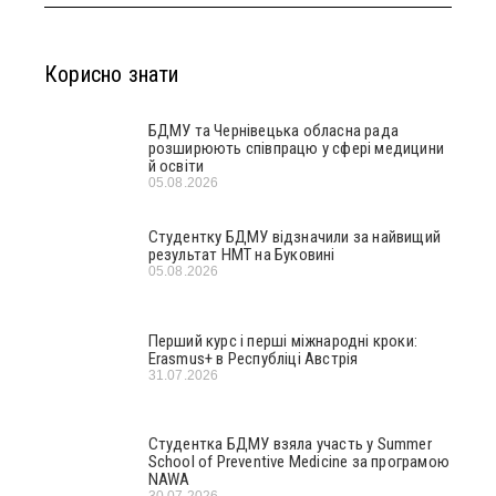
Корисно знати
БДМУ та Чернівецька обласна рада
розширюють співпрацю у сфері медицини
й освіти
05.08.2026
Студентку БДМУ відзначили за найвищий
результат НМТ на Буковині
05.08.2026
Перший курс і перші міжнародні кроки:
Erasmus+ в Республіці Австрія
31.07.2026
Студентка БДМУ взяла участь у Summer
School of Preventive Medicine за програмою
NAWA