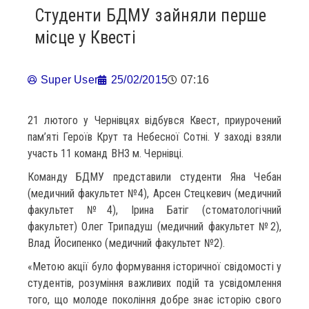
Студенти БДМУ зайняли перше
місце у Квесті
Super User
25/02/2015
07:16
21 лютого у Чернівцях відбувся Квест, приурочений
пам’яті Героїв Крут та Небесної Сотні. У заході взяли
участь 11 команд ВНЗ м. Чернівці.
Команду БДМУ представили студенти Яна Чебан
(медичний факультет №4), Арсен Стецкевич (медичний
факультет №4), Ірина Батіг (стоматологічний
факультет) Олег Трипадуш (медичний факультет №2),
Влад Йосипенко (медичний факультет №2).
«Метою акції було формування історичної свідомості у
студентів, розуміння важливих подій та усвідомлення
того, що молоде покоління добре знає історію свого