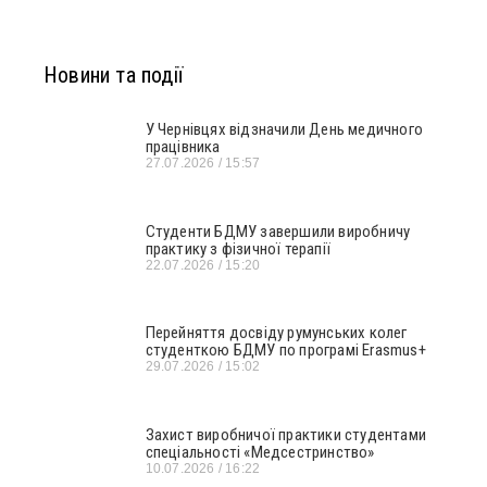
Новини та події
У Чернівцях відзначили День медичного
працівника
27.07.2026
15:57
Студенти БДМУ завершили виробничу
практику з фізичної терапії
22.07.2026
15:20
Перейняття досвіду румунських колег
студенткою БДМУ по програмі Erasmus+
29.07.2026
15:02
Захист виробничої практики студентами
спеціальності «Медсестринство»
10.07.2026
16:22