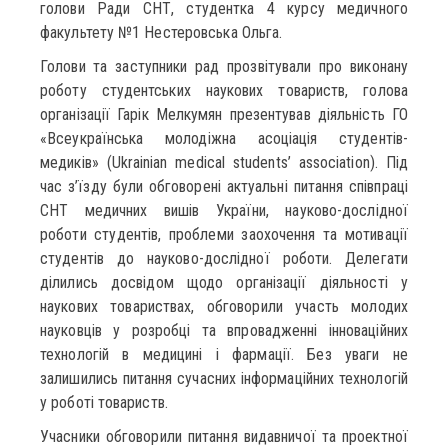
голови Ради СНТ, студентка 4 курсу медичного
факультету №1 Нестеровська Ольга.
Голови та заступники рад прозвітували про виконану
роботу студентських наукових товариств, голова
організації Гарік Мелкумян презентував діяльність ГО
«Всеукраїнська молодіжна асоціація студентів-
медиків» (Ukrainian medical students’ association). Під
час з’їзду були обговорені актуальні питання співпраці
СНТ медичних вишів України, науково-дослідної
роботи студентів, проблеми заохочення та мотивації
студентів до науково-дослідної роботи. Делегати
ділились досвідом щодо організації діяльності у
наукових товариствах, обговорили участь молодих
науковців у розробці та впровадженні інноваційних
технологій в медицині і фармації. Без уваги не
залишились питання сучасних інформаційних технологій
у роботі товариств.
Учасники обговорили питання видавничої та проектної