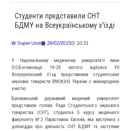
Студенти представили СНТ
БДМУ на Всеукраїнському з’їзді
Super User
26/02/2015
10:31
У Національному медичному університеті імені
О.О.Богомольця 19-20 лютого відбувся VІІ
Всеукраїнський з’їзд представників студентських
наукових товариств ВМ(Ф)НЗ України з міжнародною
участю.
Буковинський державний медичний університет
представили голова Ради Студентського наукового
товариства (СНТ), студентка 5 курсу медичного
факультету №2 Парастивюк Євгенія, яка виступила з
доповіддю про діяльність СНТ БДМУ та заступник