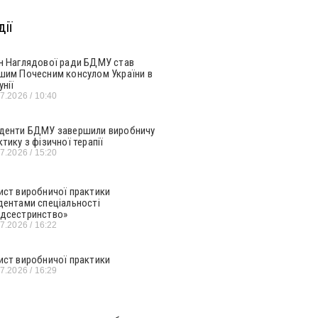
ії
н Наглядової ради БДМУ став
шим Почесним консулом України в
унії
07.2026
10:40
денти БДМУ завершили виробничу
ктику з фізичної терапії
07.2026
15:20
ист виробничої практики
дентами спеціальності
дсестринство»
07.2026
16:22
ист виробничої практики
07.2026
16:29