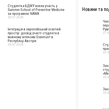
Студентка БДМУ взяла участь у
Новини та под
Summer School of Preventive Medicine
за програмою NAWA
30.07.2026
Чле
пер
Інтеграція в європейський освітній
Рум
простір: досвід участі студента в
27.
мовному інтенсиві Erasmus+ в
Республіці Австрія
Сту
29.07.2026
пра
22.
Зах
сту
«Ме
10.
Зах
10.