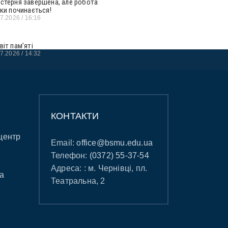
стерня завершена, але робота
ьки починається!
07.2026
16:16
віт пам’яті
07.2026
14:32
КОНТАКТИ
центр
Email:
office@bsmu.edu.ua
Телефон:
(0372) 55-37-54
Адреса: : м. Чернівці, пл.
а
Театральна, 2