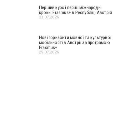
Перший курс і перші міжнародні
кроки: Erasmus+ в Республіці Австрія
31.07.2026
Нові горизонти мовної та культурної
мобільності в Австрії за програмою
Erasmus+
29.07.2026