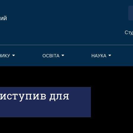
ний
Сту
НИКУ
ОСВІТА
НАУКА
виступив для