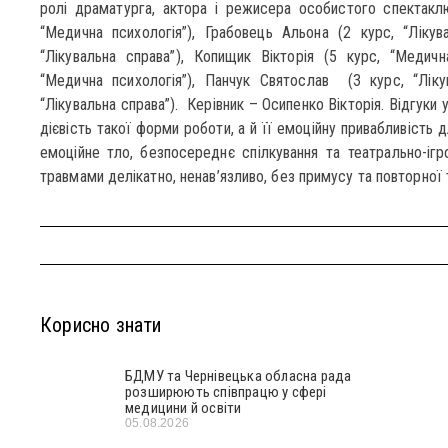
ролі драматурга, актора і режисера особистого спектаклю
“Медична психологія”), Грабовець Альона (2 курс, “Лікув
“Лікувальна справа”), Копищик Вікторія (5 курс, “Медичн
“Медична психологія”), Панчук Святослав (3 курс, “Ліку
“Лікувальна справа”). Керівник – Осипенко Вікторія. Відгуки
дієвість такої форми роботи, а й її емоційну привабливість 
емоційне тло, безпосереднє спілкування та театрально-і
травмами делікатно, ненав’язливо, без примусу та повторної 
Корисно знати
БДМУ та Чернівецька обласна рада
розширюють співпрацю у сфері
медицини й освіти
05.08.2026