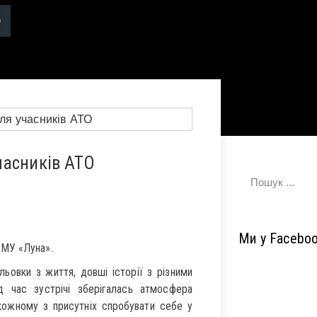
часників АТО
Ми у Facebo
ДМУ «Луна».
альовки з життя, довші історії з різними
ід час зустрічі зберігалась атмосфера
кожному з присутніх спробувати себе у