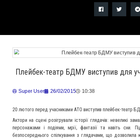
Плейбек-театр БДМУ виступив для у
Super User
26/02/2015
10:38
20 лютого перед учасниками АТО виступив плейбек-театр Б
Актори на сцені розігрували історії глядачів: невеликі зам
персонажами і подіями, мрії, фантазії та навіть сни. П
безпосереднього спілкування з глядачами, що дозволила 