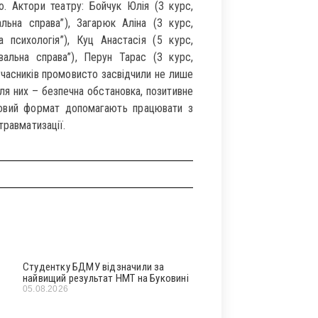
. Актори театру: Бойчук Юлія (3 курс,
альна справа”), Загарюк Аліна (3 курс,
а психологія”), Куц Анастасія (5 курс,
вальна справа”), Перун Тарас (3 курс,
 учасників промовисто засвідчили не лише
для них – безпечна обстановка, позитивне
гровий формат допомагають працювати з
травматизації.
Студентку БДМУ відзначили за
найвищий результат НМТ на Буковині
05.08.2026