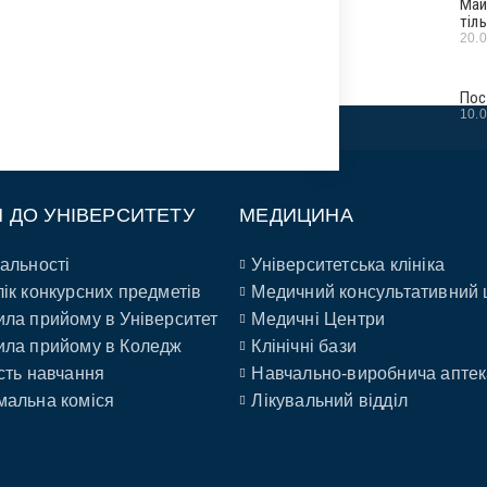
Май
тіл
20.
Пос
10.
П ДО УНІВЕРСИТЕТУ
МЕДИЦИНА
альності
Університетська клініка
ік конкурсних предметів
Медичний консультативний 
ла прийому в Університет
Медичні Центри
ла прийому в Коледж
Клінічні бази
сть навчання
Навчально-виробнича аптек
альна коміся
Лікувальний відділ