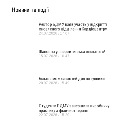
Новини та події
Ректор БДМУ взяв участь у відкритті
оновленого відділення Кардіоцентру
24.07.2026
17:07
Шановна університетська спільното!
15.07.2026
10:47
Більше можливостей для вступників
20.07.2026
15:49
Студенти БДМУ завершили виробничу
практику з фізичної терапії
22.07.2026
15:20