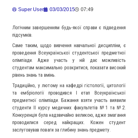
Super User
03/03/2015
07:49
Логічним завершенням будь-якої справи є підведення
підсумків.
Саме таким, щодо вивчення навчальної дисципліни, є
проведення Всеукраїнської студентської предметної
олімпіади. Адже участь у ній дає можливість
студентам максимально розкритися, показати високий
рівень знань та вмінь.
Традиційно, у лютому на кафедрі гістології, цитології
та ембріології проводився І етап Всеукраїнської
предметної олімпіади. Бажання взяти участь виявили
студенти ІІ курсу медичних факультетів №1 та №2.
Конкуренція була надзвичайно великою, адже змагання
проводилися серед найкращих. Кожен студент
заслуговував поваги за глибину знань предмету.