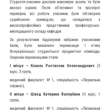
Студенти-учасники доклали максимум зусиль та були
високо оцінені. Після об’єктивної та прозорої
перевірки, всі роботи учасників були обговорені
судейською командою, що складалася з
високопрофесійних представників професорсько-
викладацького складу кафедри.
За результатами підрахунків набраних учасниками
балів, було визначено переможців І етапу
Всеукраїнської студентської предметної олімпіади.
Зокрема переможцями стали:
І місце – Коваль Ростислав Олександрович
(ІІ
курс, 3 група,
медичний факультет №1, спеціальність «Лікувальна
справа»);
ІІ місце – Швед Катерина Валеріївна
(ІІ курс, 1
група,
медичний факультет №1, спеціальність «Лікувальна