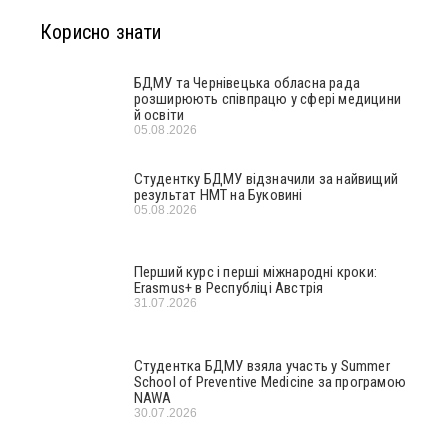
Корисно знати
БДМУ та Чернівецька обласна рада
розширюють співпрацю у сфері медицини
й освіти
05.08.2026
Студентку БДМУ відзначили за найвищий
результат НМТ на Буковині
05.08.2026
Перший курс і перші міжнародні кроки:
Erasmus+ в Республіці Австрія
31.07.2026
Студентка БДМУ взяла участь у Summer
School of Preventive Medicine за програмою
NAWA
30.07.2026