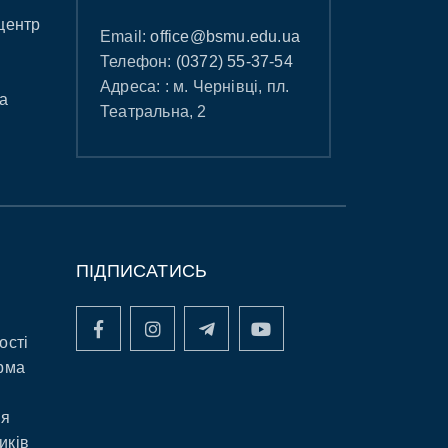
центр
Email:
office@bsmu.edu.ua
Телефон:
(0372) 55-37-54
Адреса: : м. Чернівці, пл.
а
Театральна, 2
ПІДПИСАТИСЬ
ості
рма
ня
иків