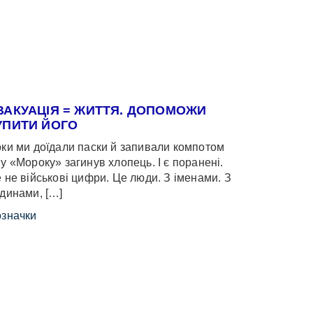
ВАКУАЦІЯ = ЖИТТЯ. ДОПОМОЖИ
УПИТИ ЙОГО
ки ми доїдали паски й запивали компотом
у «Мороку» загинув хлопець. І є поранені.
 не військові цифри. Це люди. З іменами. З
динами, […]
значки