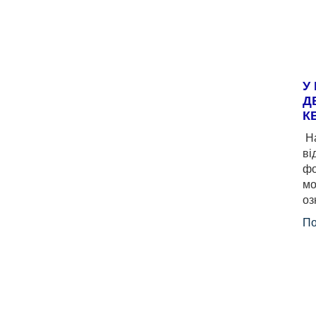
У
Д
К
На
ві
фо
мо
оз
По