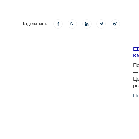
Поділитись:
Е
К
По
— 
Це
ро
По