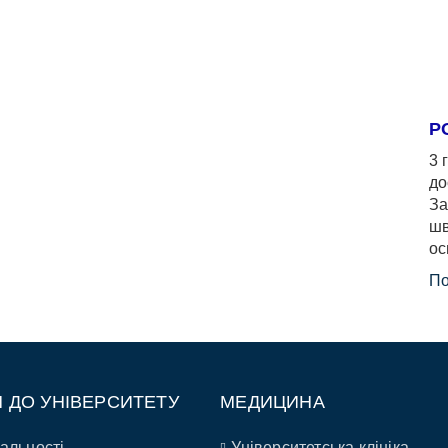
Р
3 
до
За
шв
ос
По
П ДО УНІВЕРСИТЕТУ
МЕДИЦИНА
альності
Університетська клініка