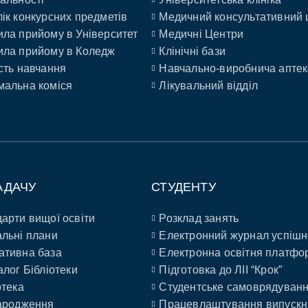
ік конкурсних предметів
Медичний консультативний 
ла прийому в Університет
Медичні Центри
ла прийому в Коледж
Клінічні бази
сть навчання
Навчально-виробнича аптек
альна коміся
Лікувальний відділ
АДАЧУ
СТУДЕНТУ
арти вищої освіти
Розклад занять
льні плани
Електронний журнал успішн
ативна база
Електронна освітня платфо
алог Бібліотеки
Підготовка до ЛІІ “Крок”
отека
Студентське самоврядуван
ародження
Працевлаштування випускн