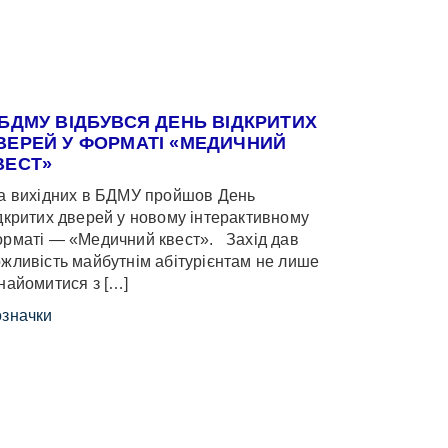
 БДМУ ВІДБУВСЯ ДЕНЬ ВІДКРИТИХ
ВЕРЕЙ У ФОРМАТІ «МЕДИЧНИЙ
ВЕСТ»
 вихідних в БДМУ пройшов День
дкритих дверей у новому інтерактивному
рматі — «Медичний квест». Захід дав
жливість майбутнім абітурієнтам не лише
найомитися з […]
значки