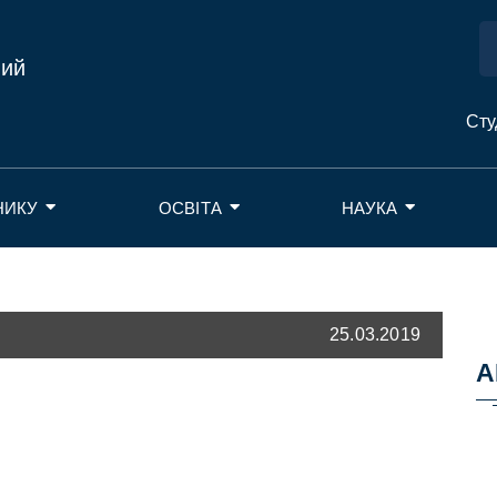
ний
Сту
НИКУ
ОСВІТА
НАУКА
25.03.2019
А