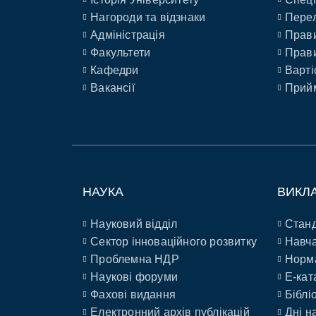
Нагороди та відзнаки
Перел
Адміністрація
Прави
Факультети
Прави
Кафедри
Варті
Вакансії
Прийм
НАУКА
ВИКЛ
Науковий відділ
Станд
Сектор інноваційного розвитку
Навча
Проблемна НДР
Норм
Наукові форуми
E-кат
Фахові видання
Біблі
Електронний архів публікацій
Дні н