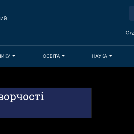
ний
Сту
НИКУ
ОСВІТА
НАУКА
ворчості