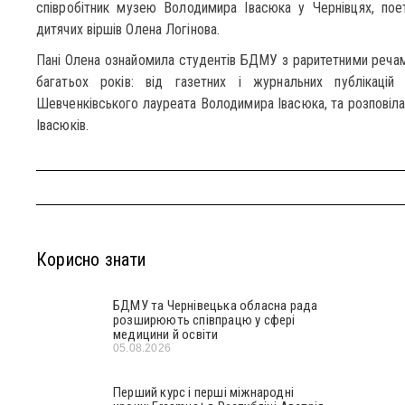
співробітник музею Володимира Івасюка у Чернівцях, поет
дитячих віршів Олена Логінова.
Пані Олена ознайомила студентів БДМУ з раритетними речами
багатьох років: від газетних і журнальних публікаці
Шевченківського лауреата Володимира Івасюка, та розповіла 
Івасюків.
Корисно знати
БДМУ та Чернівецька обласна рада
розширюють співпрацю у сфері
медицини й освіти
05.08.2026
Перший курс і перші міжнародні