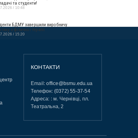
ладачі та студенти!
07.2026
10:48
денти БДМУ завершили виробничу
ктику з фізичної терапії
07.2026
15:20
КОНТАКТИ
центр
Email:
office@bsmu.edu.ua
Телефон:
(0372) 55-37-54
Адреса: : м. Чернівці, пл.
а
Театральна, 2