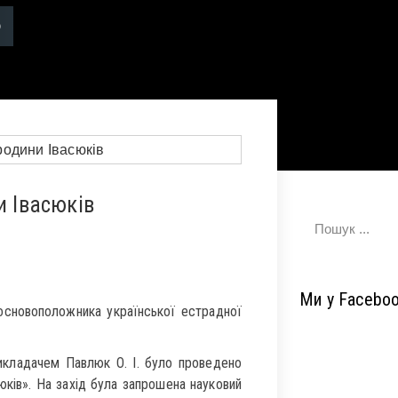
и Івасюків
Ми у Facebo
основоположника української естрадної
икладачем Павлюк О. І. було проведено
юків». На захід була запрошена науковий