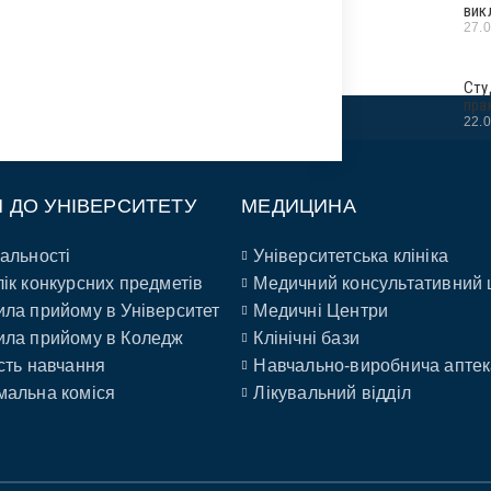
вик
27.
Сту
пра
22.
П ДО УНІВЕРСИТЕТУ
МЕДИЦИНА
альності
Університетська клініка
ік конкурсних предметів
Медичний консультативний 
ла прийому в Університет
Медичні Центри
ла прийому в Коледж
Клінічні бази
сть навчання
Навчально-виробнича аптек
альна коміся
Лікувальний відділ