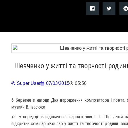
Шевченко у житті та творчості родин
Super User
07/03/2015
05:50
6 березня з нагоди Дня народження композитора і поета, 
музики В. Івасюка
та у переддень відзначення народження Т. Г. Шевченка в
відкритий семінар «Кобзар у житті та творчості родини Івас