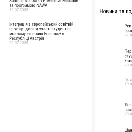
Summer School of Preventive Medicine
за програмою NAWA
30.07.2026
Новини та под
Інтеграція в європейський освітній
Рек
простір: досвід участі студента в
пра
мовному інтенсиві Erasmus+ в
27.
Республіці Австрія
29.07.2026
Пер
сту
Era
29.
Пос
10.
Літ
про
28.
Шан