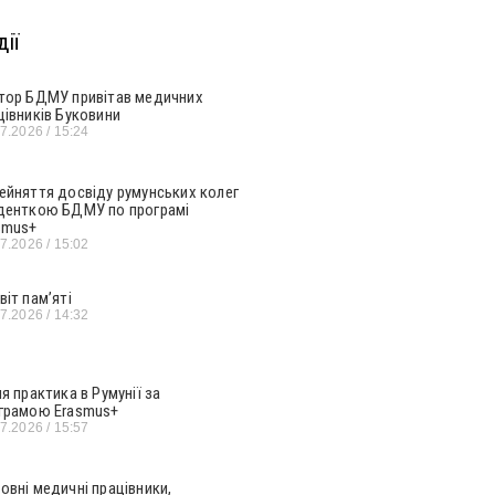
ії
тор БДМУ привітав медичних
цівників Буковини
07.2026
15:24
ейняття досвіду румунських колег
денткою БДМУ по програмі
smus+
07.2026
15:02
віт пам’яті
07.2026
14:32
ня практика в Румунії за
грамою Erasmus+
07.2026
15:57
овні медичні працівники,