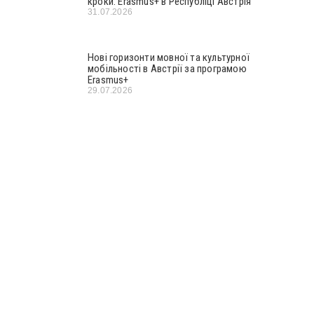
кроки: Erasmus+ в Республіці Австрія
31.07.2026
Нові горизонти мовної та культурної
мобільності в Австрії за програмою
Erasmus+
29.07.2026