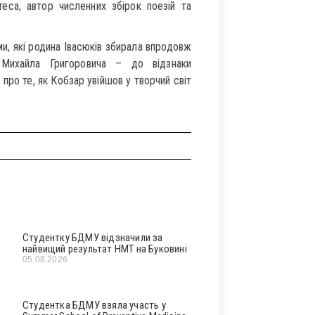
еса, автор численних збірок поезій та
, які родина Івасюків збирала впродовж
й Михайла Григоровича – до відзнаки
про те, як Кобзар увійшов у творчий світ
Студентку БДМУ відзначили за
найвищий результат НМТ на Буковині
05.08.2026
Студентка БДМУ взяла участь у