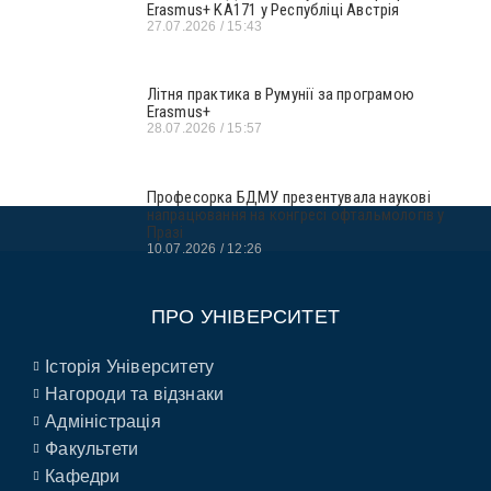
Erasmus+ KA171 у Республіці Австрія
27.07.2026
15:43
Літня практика в Румунії за програмою
Erasmus+
28.07.2026
15:57
Професорка БДМУ презентувала наукові
напрацювання на конгресі офтальмологів у
Празі
10.07.2026
12:26
ПРО УНІВЕРСИТЕТ
Історія Університету
Нагороди та відзнаки
Адміністрація
Факультети
Кафедри