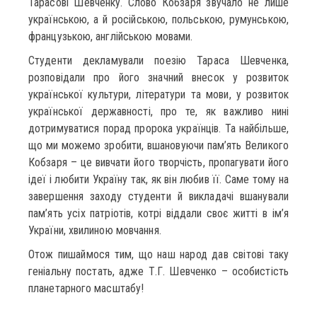
Тарасові Шевченку. Слово Кобзаря звучало не лише
українською, а й російською, польською, румунською,
французькою, англійською мовами.
Студенти декламували поезію Тараса Шевченка,
розповідали про його значний внесок у розвиток
української культури, літератури та мови, у розвиток
української державності, про те, як важливо нині
дотримуватися порад пророка українців. Та найбільше,
що ми можемо зробити, вшановуючи пам’ять Великого
Кобзаря – це вивчати його творчість, пропагувати його
ідеї і любити Україну так, як він любив її. Саме тому на
завершення заходу студенти й викладачі вшанували
пам’ять усіх патріотів, котрі віддали своє житті в ім’я
України, хвилиною мовчання.
Отож пишаймося тим, що наш народ дав світові таку
геніальну постать, адже Т.Г. Шевченко – особистість
планетарного масштабу!