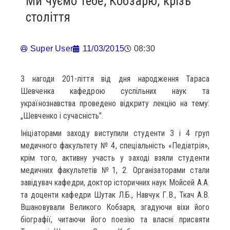
Ми чуємо тебе, Кобзарю, крізь
століття
Super User
11/03/2015
08:30
З нагоди 201-ліття від дня народження Тараса
Шевченка кафедрою суспільних наук та
українознавства проведено відкриту лекцію на тему:
„Шевченко і сучасність”.
Ініціаторами заходу виступили студенти 3 і 4 груп
медичного факультету № 4, спеціальність «Педіатрія»,
крім того, активну участь у заході взяли студенти
медичних факультетів №1, 2. Організаторами стали
завідувач кафедри, доктор історичних наук Мойсей А.А.
та доценти кафедри Шутак Л.Б., Навчук Г.В., Ткач А.В.
Вшановували Великого Кобзаря, згадуючи віхи його
біографії, читаючи його поезію та власні присвяти