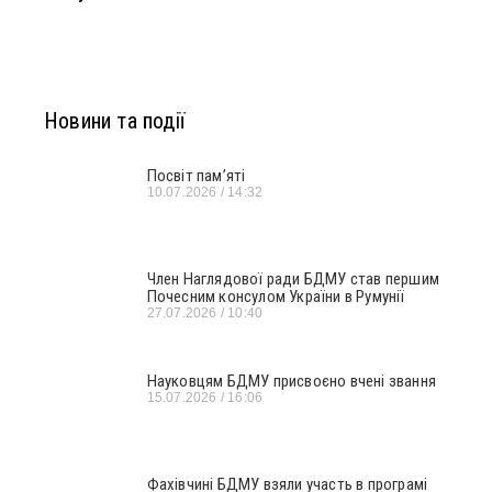
Новини та події
Посвіт пам’яті
10.07.2026
14:32
Член Наглядової ради БДМУ став першим
Почесним консулом України в Румунії
27.07.2026
10:40
Науковцям БДМУ присвоєно вчені звання
15.07.2026
16:06
Фахівчині БДМУ взяли участь в програмі