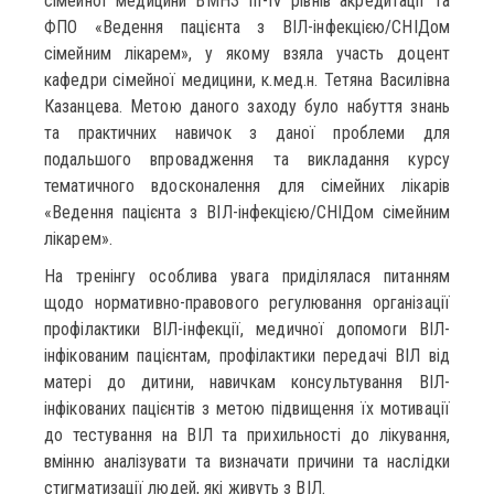
сімейної медицини ВМНЗ ІІІ-ІV рівнів акредитації та
ФПО «Ведення пацієнта з ВІЛ-інфекцією/СНІДом
сімейним лікарем», у якому взяла участь доцент
кафедри сімейної медицини, к.мед.н. Тетяна Василівна
Казанцева. Метою даного заходу було набуття знань
та практичних навичок з даної проблеми для
подальшого впровадження та викладання курсу
тематичного вдосконалення для сімейних лікарів
«Ведення пацієнта з ВІЛ-інфекцією/СНІДом сімейним
лікарем».
На тренінгу особлива увага приділялася питанням
щодо нормативно-правового регулювання організації
профілактики ВІЛ-інфекції, медичної допомоги ВІЛ-
інфікованим пацієнтам, профілактики передачі ВІЛ від
матері до дитини, навичкам консультування ВІЛ-
інфікованих пацієнтів з метою підвищення їх мотивації
до тестування на ВІЛ та прихильності до лікування,
вмінню аналізувати та визначати причини та наслідки
стигматизації людей, які живуть з ВІЛ.