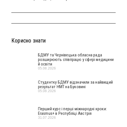
Корисно знати
БДМУ та Чернівецька обласна рада
розширюють співпрацю у сфері медицини
й освіти
05.08.2026
Студентку БДМУ відзначили за найвищий
результат НМТ на Буковині
05.08.2026
Перший курс і перші міжнародні кроки:
Erasmus+ в Республіці Австрія
31.07.2026