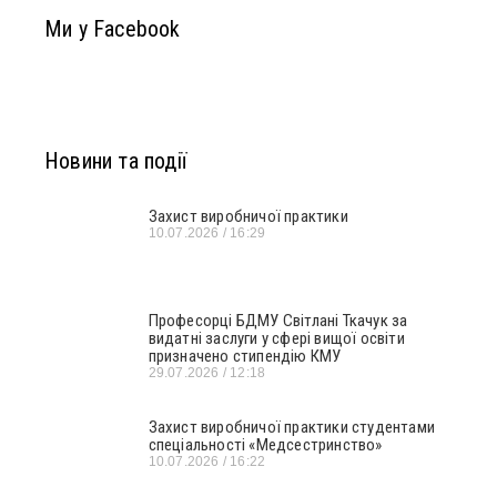
Ми у Facebook
Новини та події
Захист виробничої практики
10.07.2026
16:29
Професорці БДМУ Світлані Ткачук за
видатні заслуги у сфері вищої освіти
призначено стипендію КМУ
29.07.2026
12:18
Захист виробничої практики студентами
спеціальності «Медсестринство»
10.07.2026
16:22