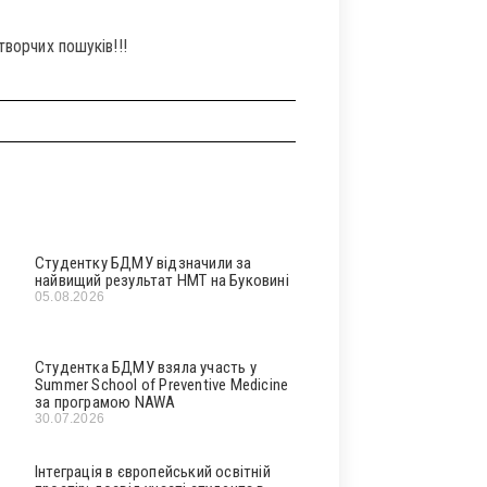
творчих пошуків!!!
Студентку БДМУ відзначили за
найвищий результат НМТ на Буковині
05.08.2026
Студентка БДМУ взяла участь у
Summer School of Preventive Medicine
за програмою NAWA
30.07.2026
Інтеграція в європейський освітній