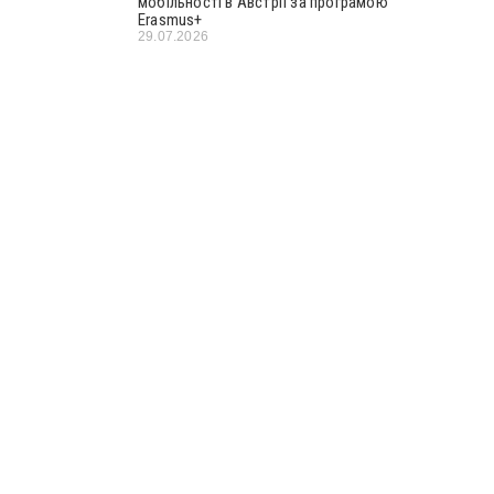
мобільності в Австрії за програмою
Erasmus+
29.07.2026