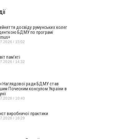
ії
ейняття досвіду румунських колег
денткою БДМУ по програмі
smus+
07.2026
15:02
віт пам’яті
07.2026
14:32
н Наглядової ради БДМУ став
шим Почесним консулом України в
унії
07.2026
10:40
ист виробничої практики
07.2026
16:29