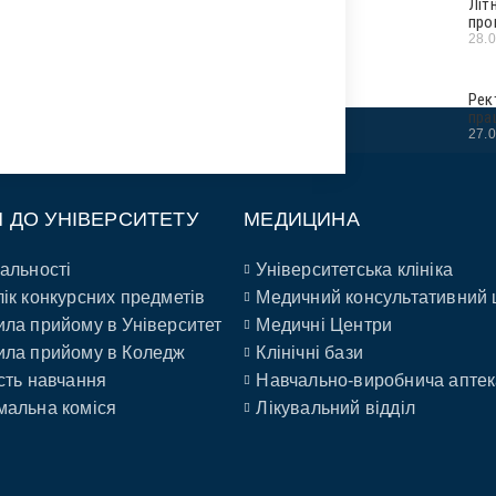
Літ
про
28.
Рек
пра
27.
П ДО УНІВЕРСИТЕТУ
МЕДИЦИНА
альності
Університетська клініка
ік конкурсних предметів
Медичний консультативний 
ла прийому в Університет
Медичні Центри
ла прийому в Коледж
Клінічні бази
сть навчання
Навчально-виробнича аптек
альна коміся
Лікувальний відділ