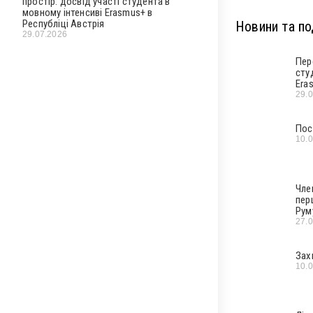
простір: досвід участі студента в
мовному інтенсиві Erasmus+ в
Республіці Австрія
Новини та под
29.07.2026
Пер
сту
Era
29.
Пос
10.
Чле
пер
Рум
27.
Зах
10.