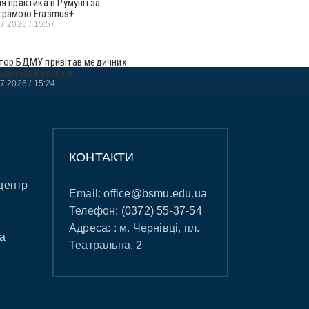
ня практика в Румунії за
грамою Erasmus+
07.2026
15:57
тор БДМУ привітав медичних
цівників Буковини
07.2026
15:24
КОНТАКТИ
центр
Email:
office@bsmu.edu.ua
Телефон:
(0372) 55-37-54
Адреса: : м. Чернівці, пл.
а
Театральна, 2