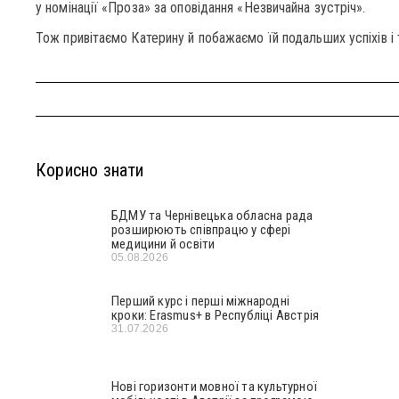
у номінації «Проза» за оповідання «Незвичайна зустріч».
Тож привітаємо Катерину й побажаємо їй подальших успіхів і 
Корисно знати
БДМУ та Чернівецька обласна рада
розширюють співпрацю у сфері
медицини й освіти
05.08.2026
Перший курс і перші міжнародні
кроки: Erasmus+ в Республіці Австрія
31.07.2026
Нові горизонти мовної та культурної