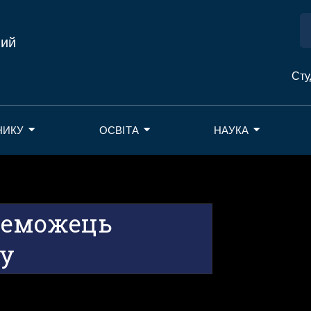
ний
Сту
НИКУ
ОСВІТА
НАУКА
реможець
су