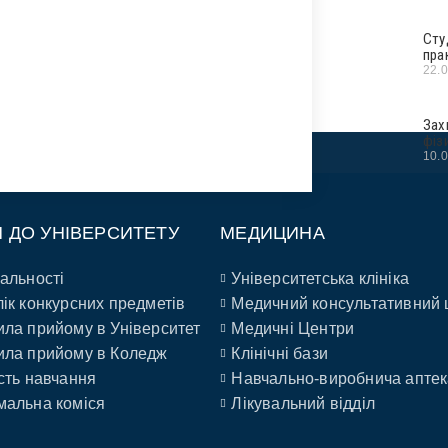
Сту
пра
22.
Зах
фіз
10.
П ДО УНІВЕРСИТЕТУ
МЕДИЦИНА
альності
Університетська клініка
ік конкурсних предметів
Медичний консультативний 
ла прийому в Університет
Медичні Центри
ла прийому в Коледж
Клінічні бази
сть навчання
Навчально-виробнича аптек
альна коміся
Лікувальний відділ