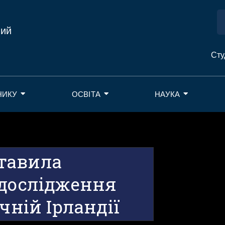
ний
Сту
НИКУ
ОСВІТА
НАУКА
тавила
 дослідження
чній Ірландії