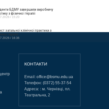
денти БДМУ завершили виробничу
ктику з фізичної терапії
07.2026
15:20
ист загальної клінічної практики з
ичної терапії
07.2026
16:36
КОНТАКТИ
центр
Email:
office@bsmu.edu.ua
Телефон:
(0372) 55-37-54
Адреса: : м. Чернівці, пл.
а
Театральна, 2