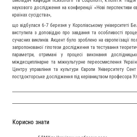
Викладач кафедри психології та соціології, к.політ.н. Над
наукового дослідження на конференції «Нові перспективи єв
країнах сусідства»,
що відбулася 6-7 березня у Королівському університеті Бел
виступила з доповіддю про завдання та особливості процес
сучасних викликів. Акцент було зроблено на європеїзації по
запропонованої гіпотези дослідження та тестування теоретич
параметри, отримані у процесі виконання дослідницьк
міждисциплінарне та міжкультурне переосмислення Україн
Центру управління та культури Європи Університету Сент
постдокторське дослідження під керівництвом професора Ул
Корисно знати