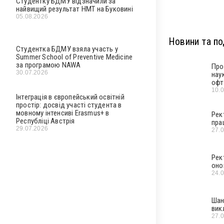
Студентку БДМУ відзначили за
найвищий результат НМТ на Буковині
05.08.2026
Новини та под
Студентка БДМУ взяла участь у
Summer School of Preventive Medicine
за програмою NAWA
Про
30.07.2026
нау
офт
10.
Інтеграція в європейський освітній
простір: досвід участі студента в
мовному інтенсиві Erasmus+ в
Рек
Республіці Австрія
пра
29.07.2026
27.
Рек
оно
24.
Шан
вик
27.