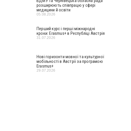
БДМУ та Чернівецька обласна рада
розширюють співпрацю у сфері
медицини й освіти
05.08.2026
Перший курс і перші міжнародні
кроки: Erasmus+ в Республіці Австрія
31.07.2026
Нові горизонти мовної та культурної
мобільності в Австрії за програмою
Erasmus+
29.07.2026