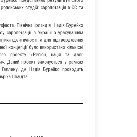
ія Бурейко представила результати свого
ропейських студій: європеїзація в ЄС та
фаста, Північна Ірландія. Надія Бурейко
у європеїзації в Україні з урахуванням
літики ідентичності, а для підтвердження
ної концепції було використано кількісні
ого проекту «Регіон, нація та далі:
и». Даний проект виконується у рамках
 Галлену, де Надія Бурейко проводить
ьріха Шмідта.