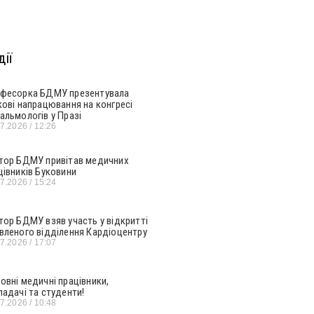
ії
фесорка БДМУ презентувала
кові напрацювання на конгресі
альмологів у Празі
07.2026
12:26
тор БДМУ привітав медичних
цівників Буковини
07.2026
15:24
тор БДМУ взяв участь у відкритті
вленого відділення Кардіоцентру
07.2026
17:07
овні медичні працівники,
ладачі та студенти!
07.2026
10:48