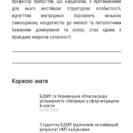
професор припустив, що нарцисизм, з притаманними
для нього нестійкою структурою особистості,
відчуттям внутрішньої порожнечі, низькою
самооцінкою, нездатністю до емпатії та патологічним
бажанням домінування та успіху, стає одним з
провідних неврозів сучасності.
Корисно знати
БДМУ та Чернівецька обласна рада
розширюють співпрацю у сфері медицини
й освіти
05.08.2026
Студентку БДМУ відзначили за найвищий
результат НМТ на Буковині