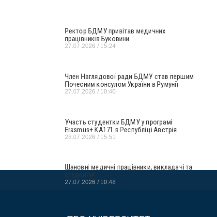
Ректор БДМУ привітав медичних
працівників Буковини
27.07.2026
15:24
Член Наглядової ради БДМУ став першим
Почесним консулом України в Румунії
27.07.2026
10:40
Участь студентки БДМУ у програмі
Erasmus+ KA171 в Республіці Австрія
28.07.2026
15:51
Шановні медичні працівники, викладачі та
студенти!
27.07.2026
10:48