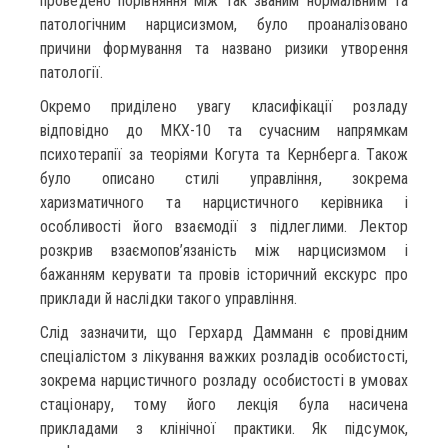
проведено порівняння між так званим нормальним та
патологічним нарцисизмом, було проаналізовано
причини формування та названо ризики утворення
патології.
Окремо приділено увагу класифікації розладу
відповідно до МКХ-10 та сучасним напрямкам
психотерапії за теоріями Когута та Кернберга. Також
було описано стилі управління, зокрема
харизматичного та нарцистичного керівника і
особливості його взаємодії з підлеглими. Лектор
розкрив взаємопов’язаність між нарцисизмом і
бажанням керувати та провів історичний екскурс про
приклади й наслідки такого управління.
Слід зазначити, що Герхард Дамманн є провідним
спеціалістом з лікування важких розладів особистості,
зокрема нарцистичного розладу особистості в умовах
стаціонару, тому його лекція була насичена
прикладами з клінічної практики. Як підсумок,