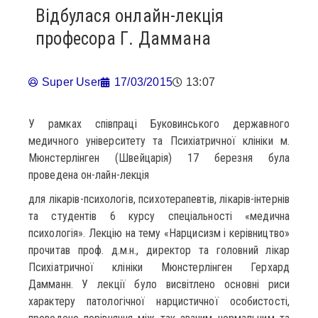
Відбулася онлайн-лекція
професора Г. Даммана
Super User
17/03/2015
13:07
У рамках співпраці Буковинського державного
медичного університету та Психіатричної клініки м.
Мюнстерлінген (Швейцарія) 17 березня була
проведена он-лайн-лекція
для лікарів-психологів, психотерапевтів, лікарів-інтернів
та студентів 6 курсу спеціальності «медична
психологія». Лекцію на тему «Нарцисизм і керівництво»
прочитав проф. д.м.н., директор та головний лікар
Психіатричної клініки Мюнстерлінген Герхард
Дамманн. У лекції було висвітлено основні риси
характеру патологічної нарцистичної особистості,