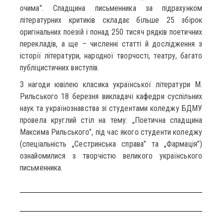
очима”. Спадщина письменника за підрахунком
літературних критиків складає більше 25 збірок
оригінальних поезій і понад 250 тисяч рядків поетичних
перекладів, а ще – численні статті й дослідження з
історії літератури, народної творчості, театру, багато
публіцистичних виступів.
З нагоди ювілею класика української літератури М.
Рильського 18 березня викладачі кафедри суспільних
наук та українознавства зі студентами коледжу БДМУ
провела круглий стіл на тему: „Поетична спадщина
Максима Рильського”, під час якого студенти коледжу
(спеціальність „Сестринська справа” та „Фармація”)
ознайомилися з творчістю великого українського
письменника.