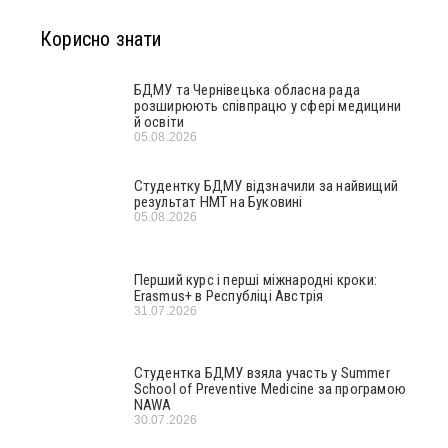
Корисно знати
БДМУ та Чернівецька обласна рада
розширюють співпрацю у сфері медицини
й освіти
05.08.2026
Студентку БДМУ відзначили за найвищий
результат НМТ на Буковині
05.08.2026
Перший курс і перші міжнародні кроки:
Erasmus+ в Республіці Австрія
31.07.2026
Студентка БДМУ взяла участь у Summer
School of Preventive Medicine за програмою
NAWA
30.07.2026