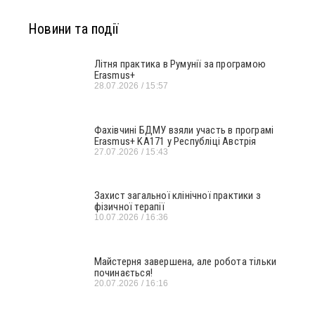
Новини та події
Літня практика в Румунії за програмою
Erasmus+
28.07.2026
15:57
Фахівчині БДМУ взяли участь в програмі
Erasmus+ KA171 у Республіці Австрія
27.07.2026
15:43
Захист загальної клінічної практики з
фізичної терапії
10.07.2026
16:36
Майстерня завершена, але робота тільки
починається!
20.07.2026
16:16