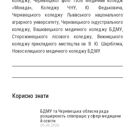
коледжу, Чернівецької філії ТзОВ Медичний коледж
«Монада», Коледжу ЧНУ, Ю. Федьковича,
Чернівецького коледжу Львівського національного
аграрного університету, Чернівецького індустріального
коледжу, Вашківецького медичного коледжу БДМУ,
Сторожинецького лісового коледжу, Вижницького
коледжу прикладного мистецтва ім. В. Ю. Шкрібляка,
Новоселицького медичного коледжу БДМУ.
Корисно знати
БДМУ та Чернівецька обласна рада
розширюють співпрацю у сфері медицини
й освіти
05.08.2026