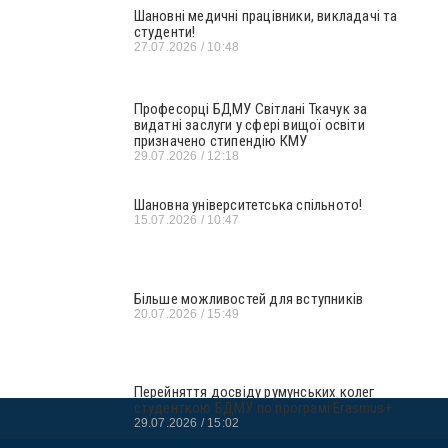
Шановні медичні працівники, викладачі та
студенти!
27.07.2026
10:48
Професорці БДМУ Світлані Ткачук за
видатні заслуги у сфері вищої освіти
призначено стипендію КМУ
29.07.2026
12:18
Шановна університетська спільното!
15.07.2026
10:47
Більше можливостей для вступників
20.07.2026
15:49
Перейняття досвіду румунських колег
студенткою БДМУ по програмі Erasmus+
29.07.2026
15:02