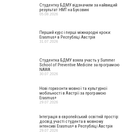
Студентку БДМУ відзначили за найвищий
результат НМТ на Буковині
05.08.2026
Перший курс і перші міжнародні кроки:
Erasmus+ в Республіці Австрія
31.07.2026
Студентка БДМУ взяла участь у Summer
School of Preventive Medicine за програмою
NAWA
30.07.2026
Нові горизонти мовної та культурної
мобільності в Австрії за програмою
Erasmus+
29.07.2026
Інтеграція в європейський освітній простір:
досвід участі студента в мовному
інтенсиві Erasmus+ в Республіці Австрія
29.07.2026