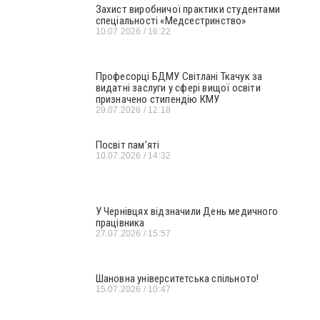
Захист виробничої практики студентами
спеціальності «Медсестринство»
10.07.2026
16:22
Професорці БДМУ Світлані Ткачук за
видатні заслуги у сфері вищої освіти
призначено стипендію КМУ
29.07.2026
12:18
Посвіт пам’яті
10.07.2026
14:32
У Чернівцях відзначили День медичного
працівника
27.07.2026
15:57
Шановна університетська спільното!
15.07.2026
10:47