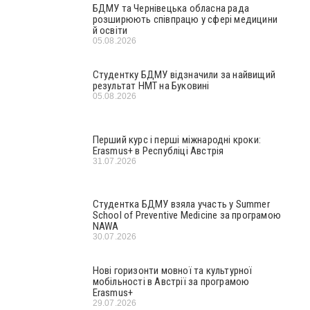
БДМУ та Чернівецька обласна рада
розширюють співпрацю у сфері медицини
й освіти
05.08.2026
Студентку БДМУ відзначили за найвищий
результат НМТ на Буковині
05.08.2026
Перший курс і перші міжнародні кроки:
Erasmus+ в Республіці Австрія
31.07.2026
Студентка БДМУ взяла участь у Summer
School of Preventive Medicine за програмою
NAWA
30.07.2026
Нові горизонти мовної та культурної
мобільності в Австрії за програмою
Erasmus+
29.07.2026