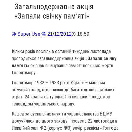
Загальнодержавна акція
«Запали свічку пам’яті»
Super User
21/12/2012
18:59
Кілька років поспіль в останній тиждень листопада
проводиться загальнодержавна акція «
Запали свічку
пам’яті
» як знак вшанування пам’яті невинних жертв
Голодомору.
Голодомор 1932 – 1933 рр. в Україні – масовий
штучний голод, що призвів до багатолітніх людських
втрат. 24 країни світу офіційно визнали Голодомор
геноцидом українського народу.
Кафедра суспільних наук та українознавства БДМУ
долучилася до цього заходу і провела 22 листопада в
Лекційній залі №2 (корпус №3) вечір-реквієм «Голгофа