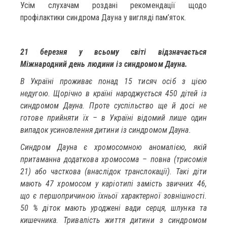
Усім слухачам роздані рекомендації щодо
профілактики синдрома Дауна у вигляді пам’яток.
21 березня у всьому світі відзначається
Міжнародний день людини із синдромом Дауна.
В Україні проживає понад 15 тисяч осіб з цією
недугою. Щорічно в країні народжується 450 дітей із
синдромом Дауна. Проте суспільство ще й досі не
готове прийняти їх – в Україні відомий лише один
випадок усиновлення дитини із синдромом Дауна.
Синдром Дауна є хромосомною аномалією, якій
притаманна додаткова хромосома – повна (трисомія
21) або часткова (внаслідок транслокації). Такі діти
мають 47 хромосом у каріотипі замість звичних 46,
що є першопричиною їхньої характерної зовнішності.
50 % діток мають уроджені вади серця, шлунка та
кишечника. Тривалість життя дитини з синдромом