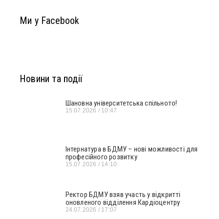
Ми у Facebook
Новини та події
Шановна університетська спільното!
15.07.2026
10:47
Інтернатура в БДМУ – нові можливості для
професійного розвитку
15.07.2026
14:10
Ректор БДМУ взяв участь у відкритті
оновленого відділення Кардіоцентру
24.07.2026
17:07