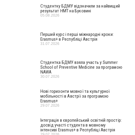
Студентку БДМУ відзначили за найвищий
результат НМТ на Буковині
05.08.2026
Перший курс і перші міжнародні кроки:
Erasmus+ в Республіці Австрія
31.07.2026
Студентка БДМУ взяла участь у Summer
School of Preventive Medicine за програмою
NAWA
30.07.2026
Нові горизонти мовної та культурної
мобільності в Австрії за програмою
Erasmus+
29.07.2026
Інтеграція в європейський освітній простір:
досвід участі студента в мовному
інтенсиві Erasmus+ в Республіці Австрія
29.07.2026