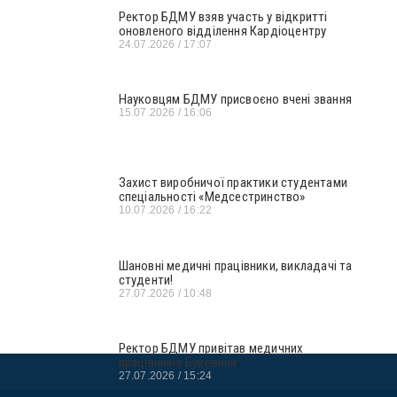
Ректор БДМУ взяв участь у відкритті
оновленого відділення Кардіоцентру
24.07.2026
17:07
Науковцям БДМУ присвоєно вчені звання
15.07.2026
16:06
Захист виробничої практики студентами
спеціальності «Медсестринство»
10.07.2026
16:22
Шановні медичні працівники, викладачі та
студенти!
27.07.2026
10:48
Ректор БДМУ привітав медичних
працівників Буковини
27.07.2026
15:24