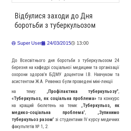
Відбулися заходи до Дня
боротьби з туберкульозом
Super User
24/03/2015
13:00
До Всесвітнього дня боротьби з туберкульозом 24
березня на кафедрі соціальної медицини та організації
охорони здоров’я БДМУ доцентом І.В. Навчуком та
асистентом Ж.А. Ревенко були проведені міні-лекції
на тему: „
Профілактика туберкульозу”
,
«Туберкульоз, як соціальна проблема»
та конкурс
на кращий бюлетень на теми: „
Туберкульоз, як
медико-соціальна проблема
”, „
Зупинимо
туберкульоз разом
” зі студентами ІV курсу медичних
факультетів № 1, 2.