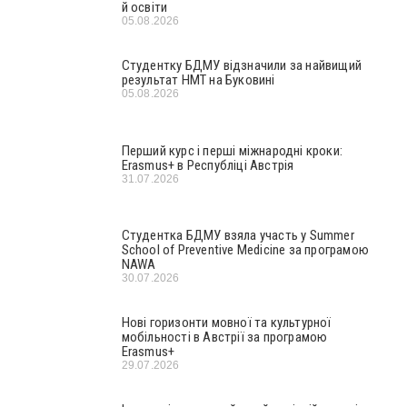
й освіти
05.08.2026
Студентку БДМУ відзначили за найвищий
результат НМТ на Буковині
05.08.2026
Перший курс і перші міжнародні кроки:
Erasmus+ в Республіці Австрія
31.07.2026
Студентка БДМУ взяла участь у Summer
School of Preventive Medicine за програмою
NAWA
30.07.2026
Нові горизонти мовної та культурної
мобільності в Австрії за програмою
Erasmus+
29.07.2026