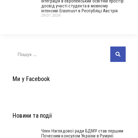
Інтеграція в європейський освітній простір:
досвід участі студента в мовному
інтенсиві Erasmus+ в Республіці Австрія
29.07.2026
Ми у Facebook
Новини та події
Член Наглядової ради БДМУ став першим
Почесним консулом України в Румунії