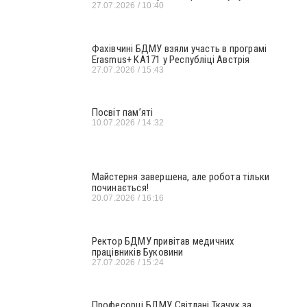
27.07.2026
10:40
Фахівчині БДМУ взяли участь в програмі
Erasmus+ KA171 у Республіці Австрія
27.07.2026
15:43
Посвіт пам’яті
10.07.2026
14:32
Майстерня завершена, але робота тільки
починається!
20.07.2026
16:16
Ректор БДМУ привітав медичних
працівників Буковини
27.07.2026
15:24
Професорці БДМУ Світлані Ткачук за