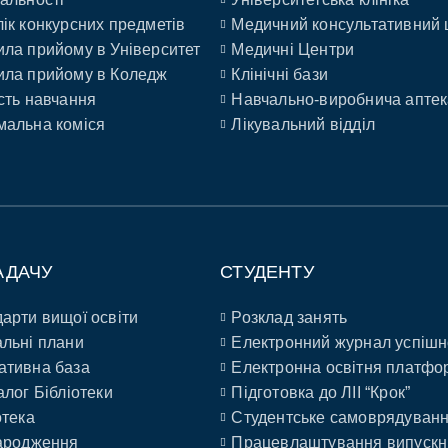
ік конкурсних предметів
Медичний консультативний 
ла прийому в Університет
Медичні Центри
ла прийому в Коледж
Клінічні бази
сть навчання
Навчально-виробнича аптек
альна коміся
Лікувальний відділ
АДАЧУ
СТУДЕНТУ
арти вищої освіти
Розклад занять
льні плани
Електронний журнал успішн
ативна база
Електронна освітня платфо
алог Бібліотеки
Підготовка до ЛІІ “Крок”
отека
Студентське самоврядуван
ародження
Працевлаштування випускн