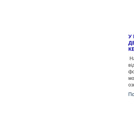
У
Д
К
На
ві
фо
мо
оз
По