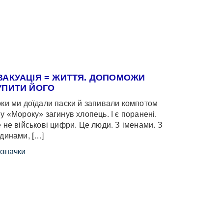
ВАКУАЦІЯ = ЖИТТЯ. ДОПОМОЖИ
УПИТИ ЙОГО
ки ми доїдали паски й запивали компотом
у «Мороку» загинув хлопець. І є поранені.
 не військові цифри. Це люди. З іменами. З
динами, […]
значки