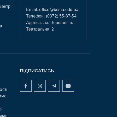
центр
Email:
office@bsmu.edu.ua
Телефон:
(0372) 55-37-54
Адреса: : м. Чернівці, пл.
а
Театральна, 2
ПІДПИСАТИСЬ
ості
рма
ня
иків