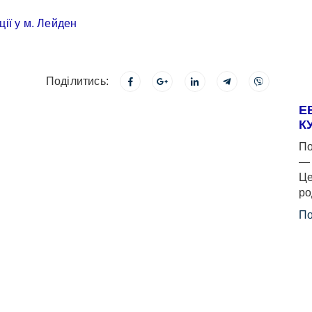
Поділитись:
Е
К
По
— 
Це
ро
По