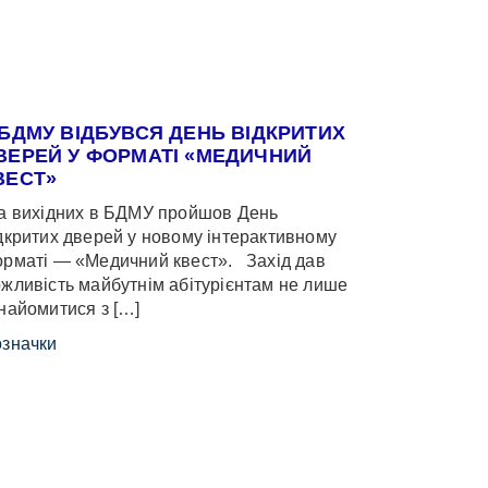
 БДМУ ВІДБУВСЯ ДЕНЬ ВІДКРИТИХ
ВЕРЕЙ У ФОРМАТІ «МЕДИЧНИЙ
ВЕСТ»
 вихідних в БДМУ пройшов День
дкритих дверей у новому інтерактивному
рматі — «Медичний квест». Захід дав
жливість майбутнім абітурієнтам не лише
найомитися з […]
значки