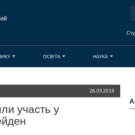
ний
Сту
НИКУ
ОСВІТА
НАУКА
26.03.2019
А
ли участь у
ейден