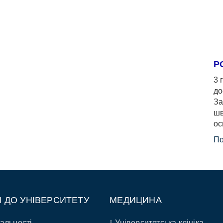
Р
3 
до
За
шв
ос
По
П ДО УНІВЕРСИТЕТУ
МЕДИЦИНА
альності
Університетська клініка