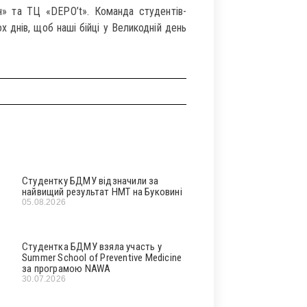
 та ТЦ «DEPO’t». Команда студентів-
х днів, щоб наші бійці у Великодній день
Студентку БДМУ відзначили за
найвищий результат НМТ на Буковині
05.08.2026
Студентка БДМУ взяла участь у
Summer School of Preventive Medicine
за програмою NAWA
30.07.2026