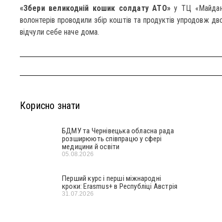
«Збери великодній кошик солдату АТО»
у ТЦ «Майдан»
волонтерів проводили збір коштів та продуктів упродовж дво
відчули себе наче дома.
Корисно знати
БДМУ та Чернівецька обласна рада
розширюють співпрацю у сфері
медицини й освіти
05.08.2026
Перший курс і перші міжнародні
кроки: Erasmus+ в Республіці Австрія
31.07.2026