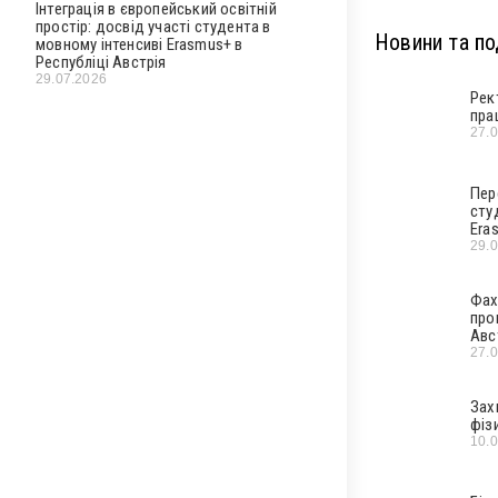
Інтеграція в європейський освітній
простір: досвід участі студента в
Новини та под
мовному інтенсиві Erasmus+ в
Республіці Австрія
29.07.2026
Рек
пра
27.
Пер
сту
Era
29.
Фах
про
Авс
27.
Зах
фіз
10.