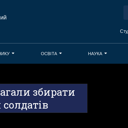
ний
Сту
НИКУ
ОСВІТА
НАУКА
агали збирати
 солдатів