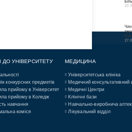
Біл
20.
Чле
пер
Рум
27.
П ДО УНІВЕРСИТЕТУ
МЕДИЦИНА
альності
Університетська клініка
ік конкурсних предметів
Медичний консультативний 
ла прийому в Університет
Медичні Центри
ла прийому в Коледж
Клінічні бази
сть навчання
Навчально-виробнича аптек
альна коміся
Лікувальний відділ