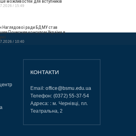
ьше можливостей для вступників
07.2026
15:49
н Наглядової ради БДМУ став
шим Почесним консулом України в
унії
07.2026
10:40
КОНТАКТИ
центр
Email:
office@bsmu.edu.ua
Телефон:
(0372) 55-37-54
Адреса: : м. Чернівці, пл.
а
Театральна, 2