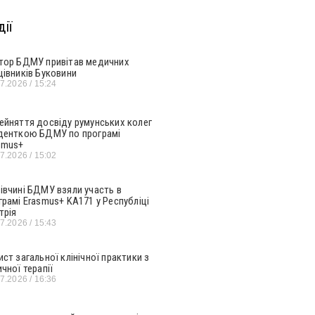
ії
тор БДМУ привітав медичних
цівників Буковини
07.2026
15:24
ейняття досвіду румунських колег
денткою БДМУ по програмі
smus+
07.2026
15:02
івчині БДМУ взяли участь в
грамі Erasmus+ KA171 у Республіці
трія
07.2026
15:43
ист загальної клінічної практики з
ичної терапії
07.2026
16:36