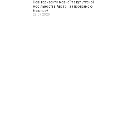
Нові горизонти мовної та культурної
мобільності в Австрії за програмою
Erasmus+
29.07.2026