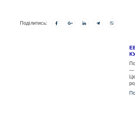
Поділитись:
Е
К
По
— 
Це
ро
По