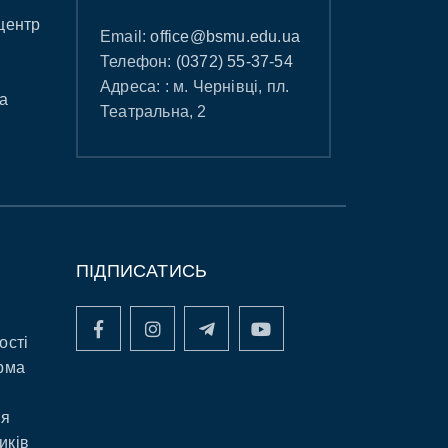
центр
Email:
office@bsmu.edu.ua
Телефон:
(0372) 55-37-54
Адреса: : м. Чернівці, пл.
а
Театральна, 2
ПІДПИСАТИСЬ
ості
рма
ня
иків