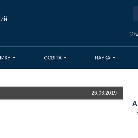
ний
Сту
НИКУ
ОСВІТА
НАУКА
26.03.2019
А