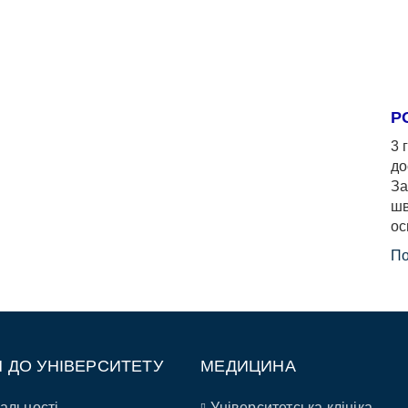
Р
3 
до
За
шв
ос
По
П ДО УНІВЕРСИТЕТУ
МЕДИЦИНА
альності
Університетська клініка