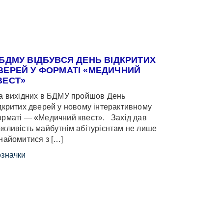
 БДМУ ВІДБУВСЯ ДЕНЬ ВІДКРИТИХ
ВЕРЕЙ У ФОРМАТІ «МЕДИЧНИЙ
ВЕСТ»
 вихідних в БДМУ пройшов День
дкритих дверей у новому інтерактивному
рматі — «Медичний квест». Захід дав
жливість майбутнім абітурієнтам не лише
найомитися з […]
значки