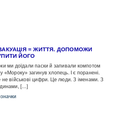
ВАКУАЦІЯ = ЖИТТЯ. ДОПОМОЖИ
УПИТИ ЙОГО
ки ми доїдали паски й запивали компотом
у «Мороку» загинув хлопець. І є поранені.
 не військові цифри. Це люди. З іменами. З
динами, […]
значки