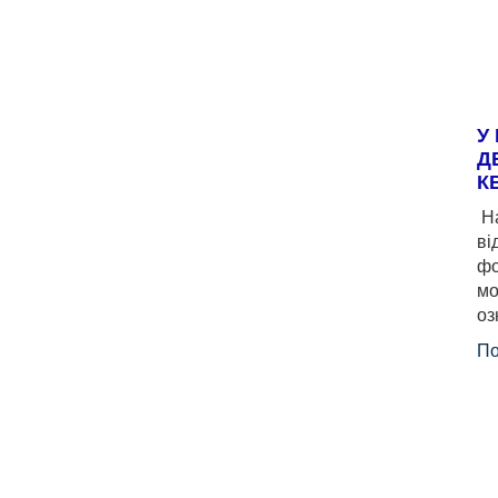
У
Д
К
На
ві
фо
мо
оз
По