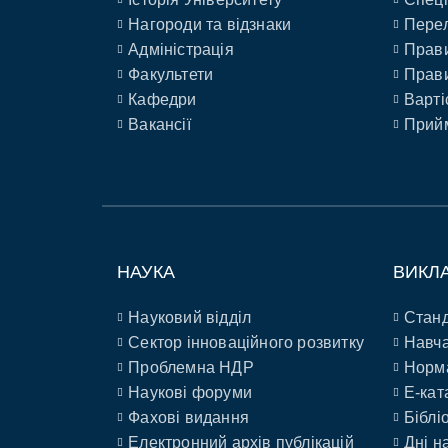
Нагороди та відзнаки
Перел
Адміністрація
Прави
Факультети
Прави
Кафедри
Варті
Вакансії
Прийм
НАУКА
ВИКЛ
Науковий відділ
Станд
Сектор інноваційного розвитку
Навча
Проблемна НДР
Норм
Наукові форуми
E-кат
Фахові видання
Біблі
Електронний архів публікацій
Дні н