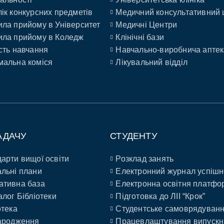
ік конкурсних предметів
Медичний консультативний 
ла прийому в Університет
Медичні Центри
ла прийому в Коледж
Клінічні бази
сть навчання
Навчально-виробнича аптек
альна коміся
Лікувальний відділ
АДАЧУ
СТУДЕНТУ
арти вищої освіти
Розклад занять
льні плани
Електронний журнал успішн
ативна база
Електронна освітня платфо
алог Бібліотеки
Підготовка до ЛІІ “Крок”
отека
Студентське самоврядуван
ародження
Працевлаштування випускн