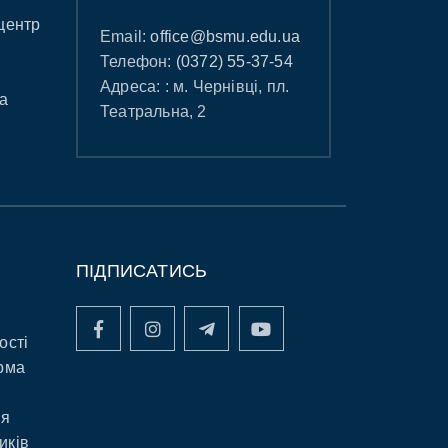
центр
Email:
office@bsmu.edu.ua
Телефон:
(0372) 55-37-54
Адреса: : м. Чернівці, пл.
а
Театральна, 2
ПІДПИСАТИСЬ
ості
рма
ня
иків