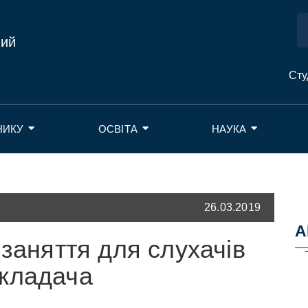
ний
Сту
НИКУ
ОСВІТА
НАУКА
26.03.2019
А
 заняття для слухачів
кладача