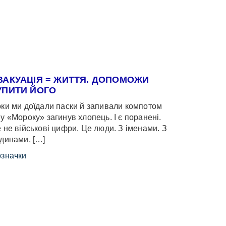
ВАКУАЦІЯ = ЖИТТЯ. ДОПОМОЖИ
УПИТИ ЙОГО
ки ми доїдали паски й запивали компотом
у «Мороку» загинув хлопець. І є поранені.
 не військові цифри. Це люди. З іменами. З
динами, […]
значки