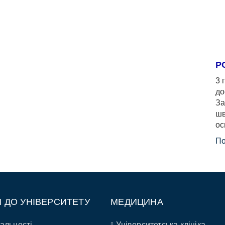
Р
3 
до
За
шв
ос
По
П ДО УНІВЕРСИТЕТУ
МЕДИЦИНА
альності
Університетська клініка