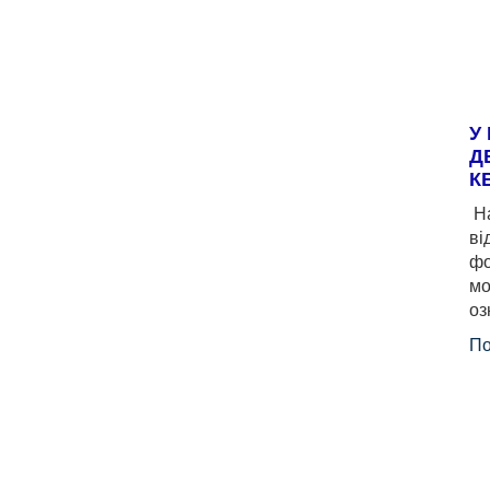
У
Д
К
На
ві
фо
мо
оз
По