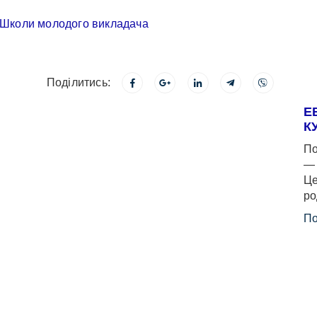
Поділитись:
Е
К
По
— 
Це
ро
По