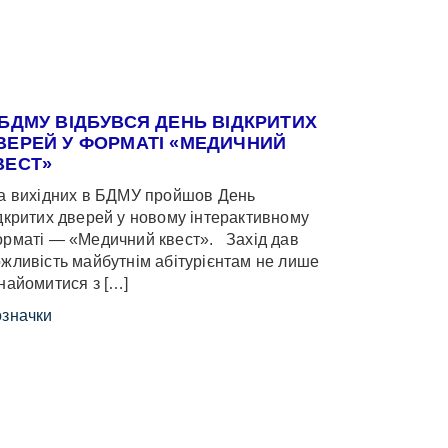
 БДМУ ВІДБУВСЯ ДЕНЬ ВІДКРИТИХ
ВЕРЕЙ У ФОРМАТІ «МЕДИЧНИЙ
ВЕСТ»
 вихідних в БДМУ пройшов День
дкритих дверей у новому інтерактивному
рматі — «Медичний квест». Захід дав
жливість майбутнім абітурієнтам не лише
найомитися з […]
значки