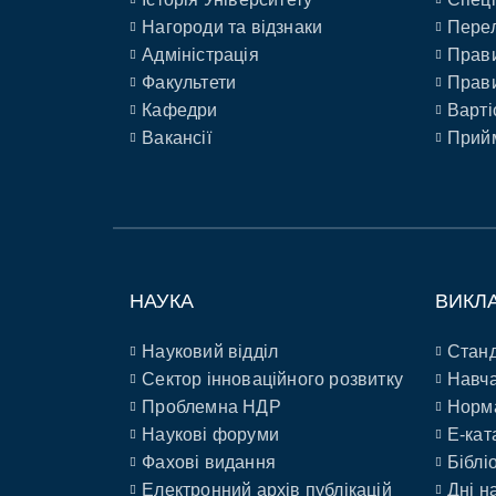
Нагороди та відзнаки
Перел
Адміністрація
Прави
Факультети
Прави
Кафедри
Варті
Вакансії
Прийм
НАУКА
ВИКЛ
Науковий відділ
Станд
Сектор інноваційного розвитку
Навча
Проблемна НДР
Норм
Наукові форуми
E-кат
Фахові видання
Біблі
Електронний архів публікацій
Дні н