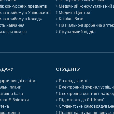
ік конкурсних предметів
Медичний консультативний 
ла прийому в Університет
Медичні Центри
ла прийому в Коледж
Клінічні бази
сть навчання
Навчально-виробнича аптек
альна коміся
Лікувальний відділ
АДАЧУ
СТУДЕНТУ
арти вищої освіти
Розклад занять
льні плани
Електронний журнал успішн
ативна база
Електронна освітня платфо
алог Бібліотеки
Підготовка до ЛІІ “Крок”
отека
Студентське самоврядуван
ародження
Працевлаштування випускн