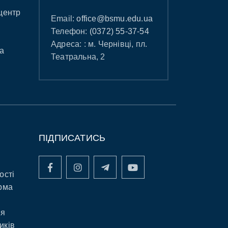
центр
Email:
office@bsmu.edu.ua
Телефон:
(0372) 55-37-54
Адреса: : м. Чернівці, пл.
а
Театральна, 2
ПІДПИСАТИСЬ
ості
рма
ня
иків