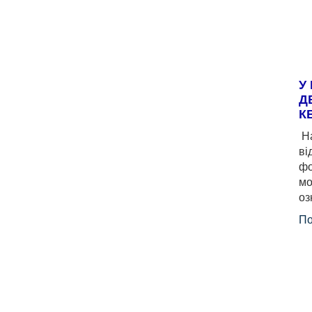
У
Д
К
На
ві
фо
мо
оз
По