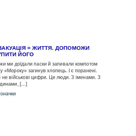
ВАКУАЦІЯ = ЖИТТЯ. ДОПОМОЖИ
УПИТИ ЙОГО
ки ми доїдали паски й запивали компотом
у «Мороку» загинув хлопець. І є поранені.
 не військові цифри. Це люди. З іменами. З
динами, […]
значки