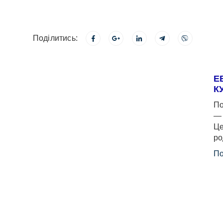
Поділитись:
Е
К
По
— 
Це
ро
По