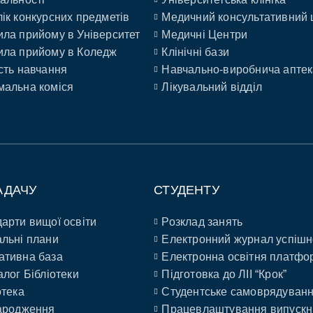
ік конкурсних предметів
Медичний консультативний 
ла прийому в Університет
Медичні Центри
ла прийому в Коледж
Клінічні бази
сть навчання
Навчально-виробнича аптек
альна коміся
Лікувальний відділ
АДАЧУ
СТУДЕНТУ
арти вищої освіти
Розклад занять
льні плани
Електронний журнал успішн
ативна база
Електронна освітня платфо
алог Бібліотеки
Підготовка до ЛІІ “Крок”
отека
Студентське самоврядуван
ародження
Працевлаштування випускн