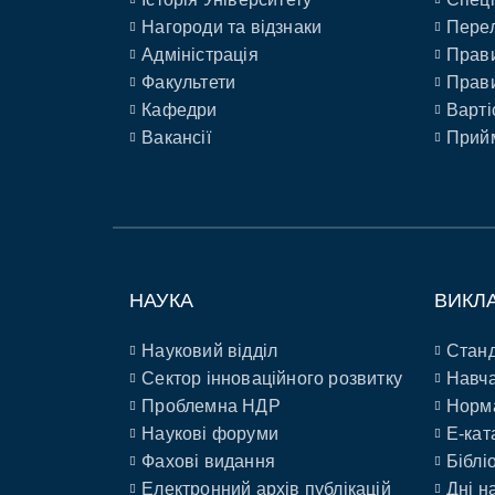
Нагороди та відзнаки
Перел
Адміністрація
Прави
Факультети
Прави
Кафедри
Варті
Вакансії
Прийм
НАУКА
ВИКЛ
Науковий відділ
Станд
Сектор інноваційного розвитку
Навча
Проблемна НДР
Норм
Наукові форуми
E-кат
Фахові видання
Біблі
Електронний архів публікацій
Дні н