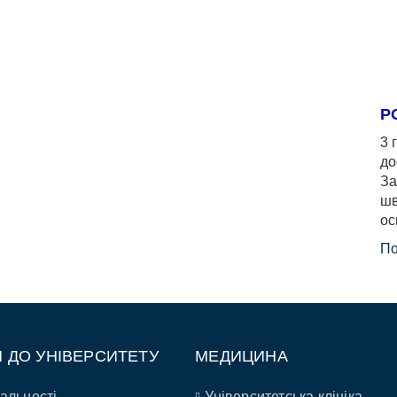
Р
3 
до
За
шв
ос
По
П ДО УНІВЕРСИТЕТУ
МЕДИЦИНА
альності
Університетська клініка