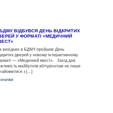
 БДМУ ВІДБУВСЯ ДЕНЬ ВІДКРИТИХ
ВЕРЕЙ У ФОРМАТІ «МЕДИЧНИЙ
ВЕСТ»
 вихідних в БДМУ пройшов День
дкритих дверей у новому інтерактивному
рматі — «Медичний квест». Захід дав
жливість майбутнім абітурієнтам не лише
найомитися з […]
значки