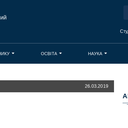
ний
Сту
НИКУ
ОСВІТА
НАУКА
26.03.2019
А