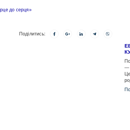
Поділитись:
Е
К
По
— 
Це
ро
По