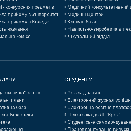
ік конкурсних предметів
Медичний консультативний 
ла прийому в Університет
Медичні Центри
ла прийому в Коледж
Клінічні бази
сть навчання
Навчально-виробнича аптек
альна коміся
Лікувальний відділ
АДАЧУ
СТУДЕНТУ
арти вищої освіти
Розклад занять
льні плани
Електронний журнал успішн
ативна база
Електронна освітня платфо
алог Бібліотеки
Підготовка до ЛІІ “Крок”
отека
Студентське самоврядуван
ародження
Працевлаштування випускн