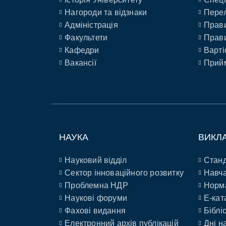
Нагороди та відзнаки
Перел
Адміністрація
Прави
Факультети
Прави
Кафедри
Варті
Вакансії
Прийм
НАУКА
ВИКЛ
Науковий відділ
Станд
Сектор інноваційного розвитку
Навча
Проблемна НДР
Норм
Наукові форуми
E-кат
Фахові видання
Біблі
Електронний архів публікацій
Дні н