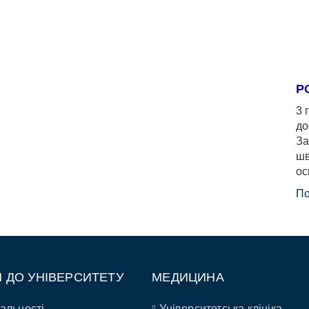
Р
3 
до
За
шв
ос
По
П ДО УНІВЕРСИТЕТУ
МЕДИЦИНА
альності
Університетська клініка