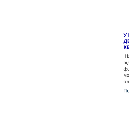
У
Д
К
На
ві
фо
мо
оз
По