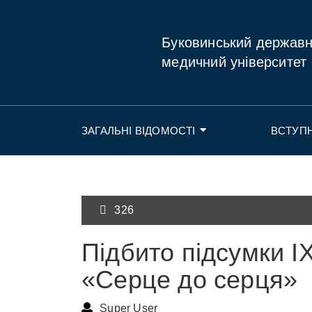
Буковинський держав
медичний університет
ЗАГАЛЬНІ ВІДОМОСТІ
ВСТУП
326
Підбито підсумки ІХ
«Серце до серця»
Super User