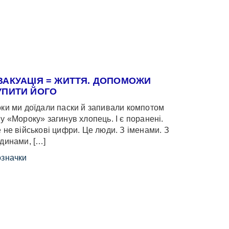
ВАКУАЦІЯ = ЖИТТЯ. ДОПОМОЖИ
УПИТИ ЙОГО
ки ми доїдали паски й запивали компотом
у «Мороку» загинув хлопець. І є поранені.
 не військові цифри. Це люди. З іменами. З
динами, […]
значки