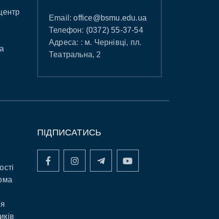
центр
Email:
office@bsmu.edu.ua
Телефон:
(0372) 55-37-54
Адреса: : м. Чернівці, пл.
а
Театральна, 2
ПІДПИСАТИСЬ
ості
рма
ня
иків