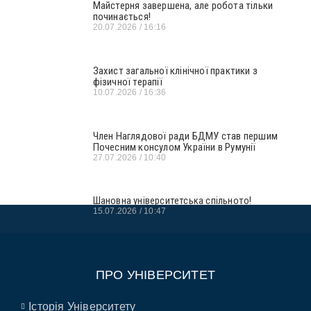
Майстерня завершена, але робота тільки
починається!
20.07.2026
16:16
Захист загальної клінічної практики з
фізичної терапії
10.07.2026
16:36
Член Наглядової ради БДМУ став першим
Почесним консулом України в Румунії
27.07.2026
10:40
Шановна університетська спільното!
15.07.2026
10:47
ПРО УНІВЕРСИТЕТ
Історія Університету