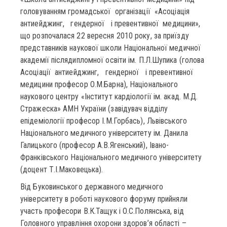
головуванням громадської організації «Асоціація
антиейджинг, гендерної і превентивної медицини»,
що розпочалася 22 вересня 2010 року, за приїзду
представників наукової школи Національної медичної
академії післядипломної освіти ім. П.Л.Шупика (голова
Асоціації антиейджинг, гендерної і превентивної
медицини професор О.М.Барна), Національного
наукового центру «Інститут кардіології ім. акад. М.Д.
Стражеска» АМН України (завідувач відділу
епідеміології професор І.М.Горбась), Львівського
Національного медичного університету ім. Данила
Галицького (професор А.В.Ягенський), Івано-
Франківського Національного медичного університету
(доцент Т.І.Маковецька).
Від Буковинського державного медичного
університету в роботі наукового форуму прийняли
участь професори В.К.Тащук і О.С.Полянська, від
Головного управління охорони здоров’я області –