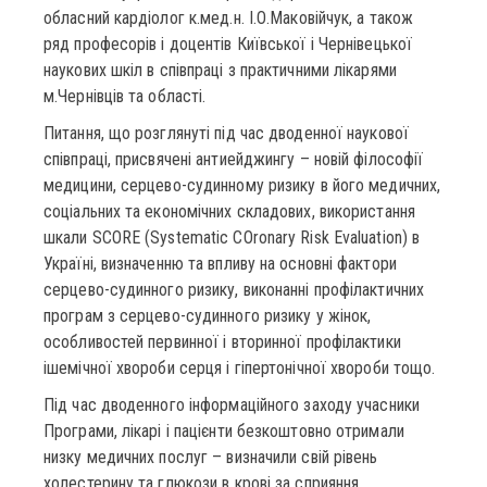
обласний кардіолог к.мед.н. І.О.Маковійчук, а також
ряд професорів і доцентів Київської і Чернівецької
наукових шкіл в співпраці з практичними лікарями
м.Чернівців та області.
Питання, що розглянуті під час дводенної наукової
співпраці, присвячені антиейджингу – новій філософії
медицини, серцево-судинному ризику в його медичних,
соціальних та економічних складових, використання
шкали SCORE (Systematic COronary Risk Evaluation) в
Україні, визначенню та впливу на основні фактори
серцево-судинного ризику, виконанні профілактичних
програм з серцево-судинного ризику у жінок,
особливостей первинної і вторинної профілактики
ішемічної хвороби серця і гіпертонічної хвороби тощо.
Під час дводенного інформаційного заходу учасники
Програми, лікарі і пацієнти безкоштовно отримали
низку медичних послуг – визначили свій рівень
холестерину та глюкози в крові за сприяння