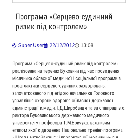
Програма «Серцево-судинний
ризик під контролем»
Super User
22/12/2012
13:08
Програма «Серцево-судинний ризик під контролем»
реалізована на теренах Буковини під час проведення
місячника обласної медичної і соціальної програми з
профілактики серцево-судинних захворювань,
започаткованого під егідою начальника Головного
управління охорони здоров’я обласної державної
адміністрації к.мед.н. І.Д.Шкробанця та за співпраці в.о.
ректора Буковинського державного медичного
університету професора Т.М.Бойчука, важливим
етапом якої є дводенна Національна тренінг-програма
«Школа антиейджингу і превентивної медицини» під