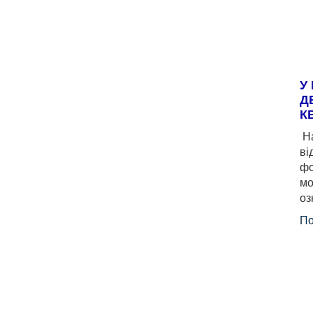
У
Д
К
На
ві
фо
мо
оз
По