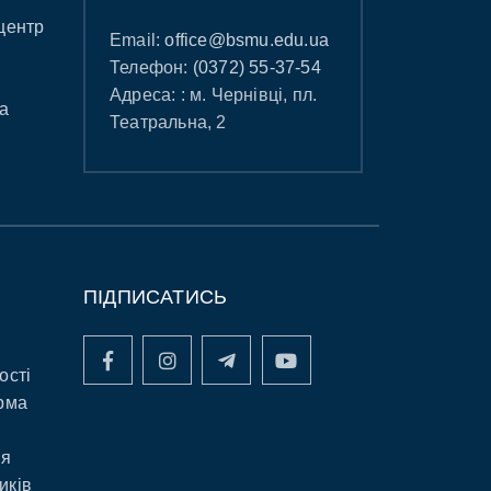
центр
Email:
office@bsmu.edu.ua
Телефон:
(0372) 55-37-54
Адреса: : м. Чернівці, пл.
а
Театральна, 2
ПІДПИСАТИСЬ
ості
рма
ня
иків