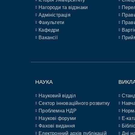
Нагороди та відзнаки
Перел
Адміністрація
Прави
Факультети
Прави
Кафедри
Варті
Вакансії
Прийм
НАУКА
ВИКЛ
Науковий відділ
Станд
Сектор інноваційного розвитку
Навча
Проблемна НДР
Норм
Наукові форуми
E-кат
Фахові видання
Біблі
Електронний архів публікацій
Дні н