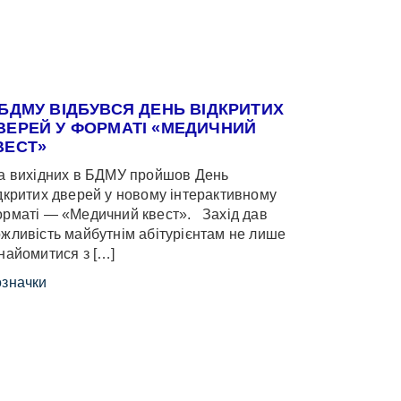
 БДМУ ВІДБУВСЯ ДЕНЬ ВІДКРИТИХ
ВЕРЕЙ У ФОРМАТІ «МЕДИЧНИЙ
ВЕСТ»
 вихідних в БДМУ пройшов День
дкритих дверей у новому інтерактивному
рматі — «Медичний квест». Захід дав
жливість майбутнім абітурієнтам не лише
найомитися з […]
значки