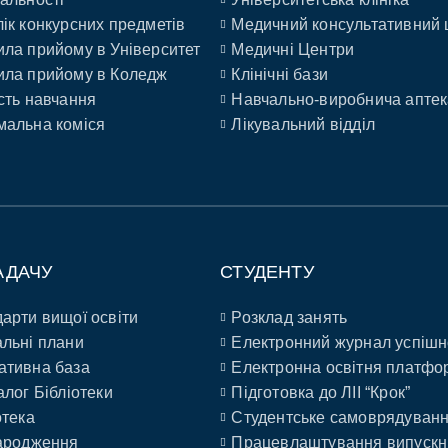
ік конкурсних предметів
Медичний консультативний 
ла прийому в Університет
Медичні Центри
ла прийому в Коледж
Клінічні бази
сть навчання
Навчально-виробнича аптек
альна коміся
Лікувальний відділ
АДАЧУ
СТУДЕНТУ
арти вищої освіти
Розклад занять
льні плани
Електронний журнал успішн
ативна база
Електронна освітня платфо
алог Бібліотеки
Підготовка до ЛІІ “Крок”
отека
Студентське самоврядуван
ародження
Працевлаштування випускн