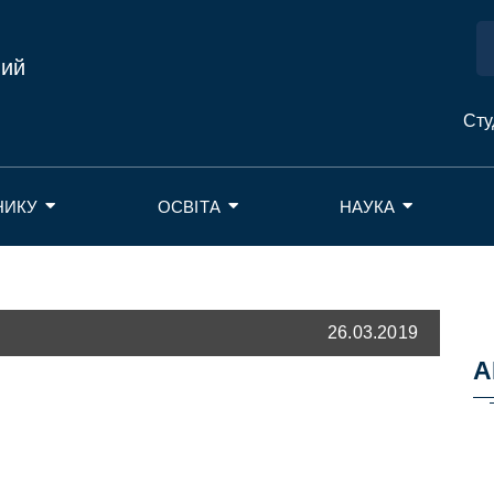
ний
Сту
НИКУ
ОСВІТА
НАУКА
26.03.2019
А