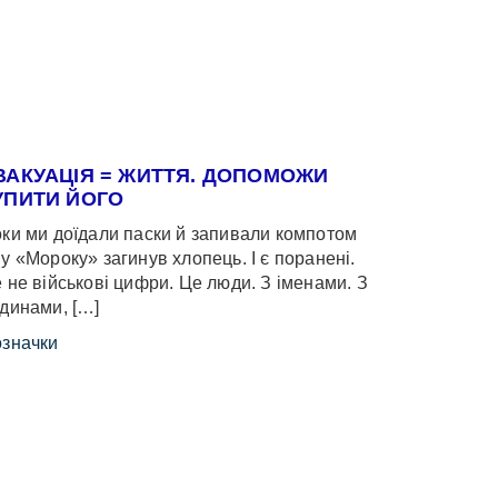
ВАКУАЦІЯ = ЖИТТЯ. ДОПОМОЖИ
УПИТИ ЙОГО
ки ми доїдали паски й запивали компотом
у «Мороку» загинув хлопець. І є поранені.
 не військові цифри. Це люди. З іменами. З
динами, […]
значки