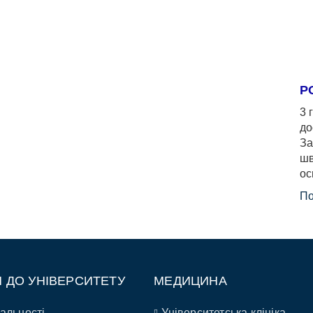
Р
3 
до
За
шв
ос
По
П ДО УНІВЕРСИТЕТУ
МЕДИЦИНА
альності
Університетська клініка