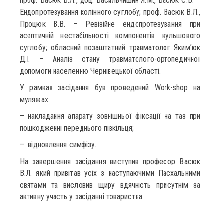
проф. Васюк В.Л., доц. Васильчишин Я.М., Васюк С.В. –
Ендопротезування колінного суглобу; проф. Васюк В.Л.,
Процюк В.В. – Ревізійне ендопротезування при
асептичній нестабільності компонентів кульшового
суглобу; обласний позаштатний травматолог Яким’юк
Д.І. – Аналіз стану травматолого-ортопедичної
допомоги населенню Чернівецької області.
У рамках засідання був проведений Work-shop на
муляжах:
– накладання апарату зовнішньої фіксації на таз при
пошкодженні переднього півкільця;
– відновлення симфізу.
На завершення засідання виступив професор Васюк
В.Л. який привітав усіх з наступаючими Пасхальними
святами та висловив щиру вдячність присутнім за
активну участь у засіданні товариства.