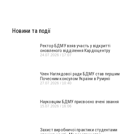
Новини та події
Ректор БДМУ взяв участь у відкритті
оновленого відділення Кардіоцентру
24.07.2026
17:07
Член Наглядової ради БДМУ став першим
Почесним консулом України в Румунії
27.07.2026
10:40
Науковцям БДМУ присвоєно вчені звання
15.07.2026
16:06
Захист виробничої практики студентами