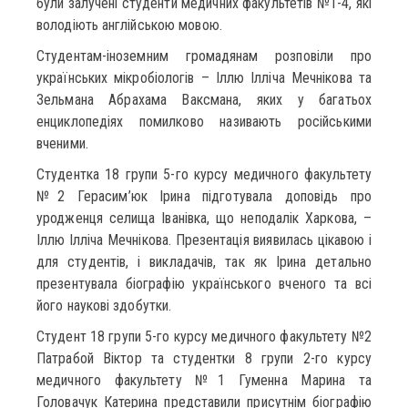
були залучені студенти медичних факультетів №1-4, які
володіють англійською мовою.
Студентам-іноземним громадянам розповіли про
українських мікробіологів – Іллю Ілліча Мечнікова та
Зельмана Абрахама Ваксмана, яких у багатьох
енциклопедіях помилково називають російськими
вченими.
Студентка 18 групи 5-го курсу медичного факультету
№2 Герасим’юк Ірина підготувала доповідь про
уродженця селища Іванівка, що неподалік Харкова, –
Іллю Ілліча Мечнікова. Презентація виявилась цікавою і
для студентів, і викладачів, так як Ірина детально
презентувала біографію українського вченого та всі
його наукові здобутки.
Студент 18 групи 5-го курсу медичного факультету №2
Патрабой Віктор та студентки 8 групи 2-го курсу
медичного факультету №1 Гуменна Марина та
Головачук Катерина представили присутнім біографію