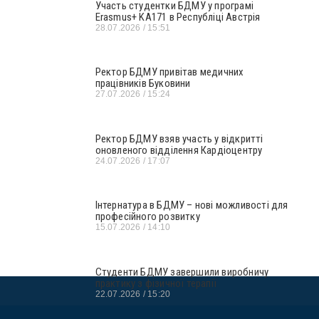
Участь студентки БДМУ у програмі
Erasmus+ KA171 в Республіці Австрія
28.07.2026
15:51
Ректор БДМУ привітав медичних
працівників Буковини
27.07.2026
15:24
Ректор БДМУ взяв участь у відкритті
оновленого відділення Кардіоцентру
24.07.2026
17:07
Інтернатура в БДМУ – нові можливості для
професійного розвитку
15.07.2026
14:10
Студенти БДМУ завершили виробничу
практику з фізичної терапії
22.07.2026
15:20