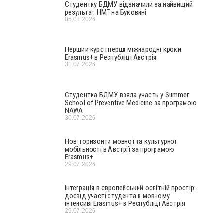
Студентку БДМУ відзначили за найвищий
результат НМТ на Буковині
05.08.2026
Перший курс і перші міжнародні кроки:
Erasmus+ в Республіці Австрія
31.07.2026
Студентка БДМУ взяла участь у Summer
School of Preventive Medicine за програмою
NAWA
30.07.2026
Нові горизонти мовної та культурної
мобільності в Австрії за програмою
Erasmus+
29.07.2026
Інтеграція в європейський освітній простір:
досвід участі студента в мовному
інтенсиві Erasmus+ в Республіці Австрія
29.07.2026