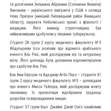
та досягнення Зельмана Абрахама (Соломона Яковича)
Ваксмана – українського емігранта у США з селища
Нова Прилука (нинішній Липовецький район Вінницької
області), лауреата Нобелівської премії з фізіології і
медицини. Його винахід стрептоміцину був
найважливішим здобутком у лікуванні туберкульозу.
Студент 28 групи 2 курсу медичного факультету №3
Абдульрахім Ісса розповів про відомого арабського
вченого Аль Разі, який досліджував кір та натуральну
віспу. Його доповідь була доповнена відеоматеріалом
про здобутки Аль Разі.
Баа Ама Овусуаа та Адеджар Агбо Паул – студенти 41
групи 2 курсу медичного факультету №3 – доповідали
про вченого Макса Тейлора, який досліджував жовту
лихоманку. Їх презентація відобразила труднощі
розробки та впровадження вакцин.
Студент 57 групи Бішт Джаймі Джай Сінгх ознайомив